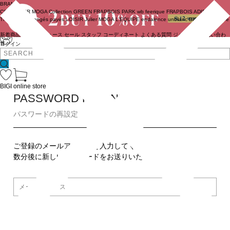
BRAND
COUTURIER
MOGA Collection
GREEN
FRAPBOIS PARK
wb
feerique
FRAPBOIS
ADIEU
TRISTESSE
congés payés
LOISIR
Julier
MOGA
L'EQUIPE
endalence
unbilanc
BIGI online store
新着商品
(ライブ)
ニュース
セール
スタッフ
コーディネート
よくある質問
ジャーナル
お問い合わ
せ
ログイン
BIGI online store
PASSWORD REMINDER
パスワードの再設定
ご登録のメールアドレスを入力してください。
数分後に新しいパスワードをお送りいたします。