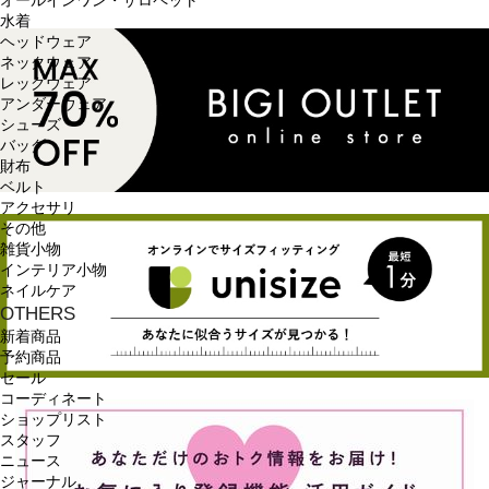
オールインワン・サロペット
水着
ヘッドウェア
ネックウェア
レッグウェア
アンダーウェア
シューズ
バッグ
財布
ベルト
アクセサリ
その他
雑貨小物
インテリア小物
ネイルケア
OTHERS
新着商品
予約商品
セール
コーディネート
ショップリスト
スタッフ
ニュース
ジャーナル