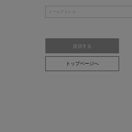
LOISIR
Julier
MOGA
L'EQUIPE
endalence
トップページへ
unbilanc
COMING SOON
大きいサイズ