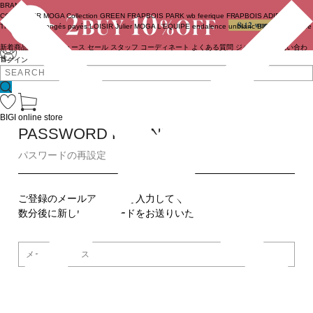
BRAND
COUTURIER
MOGA Collection
GREEN
FRAPBOIS PARK
wb
feerique
FRAPBOIS
ADIEU
TRISTESSE
congés payés
LOISIR
Julier
MOGA
L'EQUIPE
endalence
unbilanc
BIGI online store
新着商品
(ライブ)
ニュース
セール
スタッフ
コーディネート
よくある質問
ジャーナル
お問い合わ
せ
ログイン
BIGI online store
PASSWORD REMINDER
パスワードの再設定
ご登録のメールアドレスを入力してください。
数分後に新しいパスワードをお送りいたします。