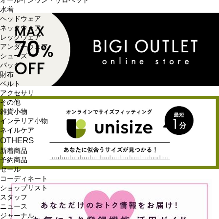
オールインワン・サロペット
水着
ヘッドウェア
ネックウェア
レッグウェア
アンダーウェア
シューズ
バッグ
財布
ベルト
アクセサリ
その他
雑貨小物
インテリア小物
ネイルケア
OTHERS
新着商品
予約商品
セール
コーディネート
ショップリスト
スタッフ
ニュース
ジャーナル