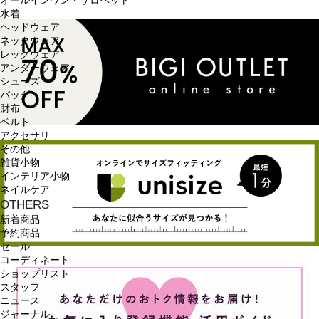
オールインワン・サロペット
水着
ヘッドウェア
ネックウェア
レッグウェア
アンダーウェア
シューズ
バッグ
財布
ベルト
アクセサリ
その他
雑貨小物
インテリア小物
ネイルケア
OTHERS
新着商品
予約商品
セール
コーディネート
ショップリスト
スタッフ
ニュース
ジャーナル