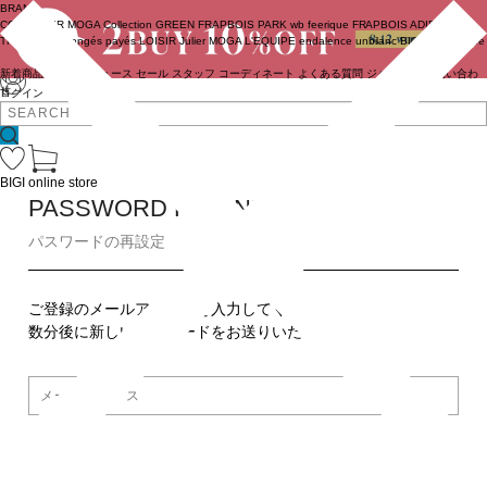
BRAND
COUTURIER
MOGA Collection
GREEN
FRAPBOIS PARK
wb
feerique
FRAPBOIS
ADIEU
TRISTESSE
congés payés
LOISIR
Julier
MOGA
L'EQUIPE
endalence
unbilanc
BIGI online store
新着商品
(ライブ)
ニュース
セール
スタッフ
コーディネート
よくある質問
ジャーナル
お問い合わ
せ
ログイン
BIGI online store
PASSWORD REMINDER
パスワードの再設定
ご登録のメールアドレスを入力してください。
数分後に新しいパスワードをお送りいたします。