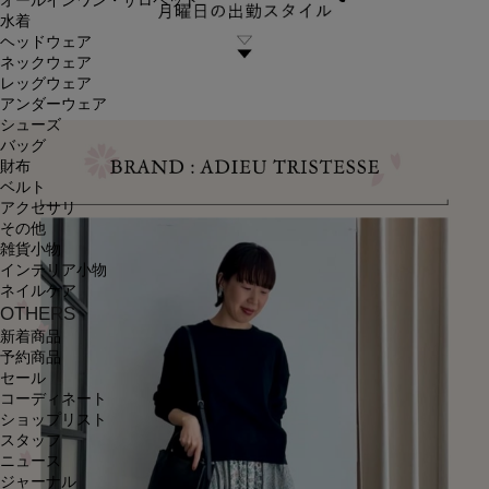
オールインワン・サロペット
水着
ヘッドウェア
ネックウェア
レッグウェア
アンダーウェア
シューズ
バッグ
財布
ベルト
アクセサリ
その他
雑貨小物
インテリア小物
ネイルケア
OTHERS
新着商品
予約商品
セール
コーディネート
ショップリスト
スタッフ
ニュース
ジャーナル