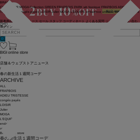
BRAND
COUTURIER
MOGA Collection
GREEN
FRAPBOIS PARK
wb
feerique
FRAPBOIS
ADIEU
TRISTESSE
congés payés
LOISIR
Julier
MOGA
L'EQUIPE
endalence
unbilanc
BIGI online store
新着商品
(ライブ)
ニュース
セール
スタッフ
コーディネート
よくある質問
ジャーナル
お問い合わ
せ
ログイン
BIGI online store
/
店舗＆ウェブストアニュース
/
春の新生活１週間コーデ
ARCHIVE
ALL
FRAPBOIS
ADIEU TRISTESSE
congés payés
LOISIR
Julier
MOGA
L'EQUIPE
endalence
unbilanc
BIGI online store
春の新生活１週間コーデ