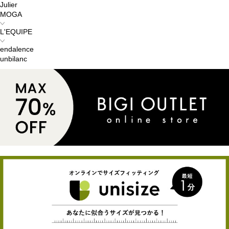
Julier
MOGA
L'EQUIPE
endalence
unbilanc