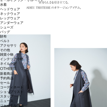
オールインワン・サロペット
水着
ヘッドウェア
ネックウェア
レッグウェア
アンダーウェア
シューズ
バッグ
財布
ベルト
アクセサリ
その他
雑貨小物
インテリア小物
ネイルケア
OTHERS
新着商品
予約商品
セール
コーディネート
ショップリスト
スタッフ
ニュース
ジャーナル