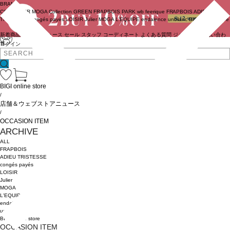
BRAND
COUTURIER
MOGA Collection
GREEN
FRAPBOIS PARK
wb
feerique
FRAPBOIS
ADIEU
TRISTESSE
congés payés
LOISIR
Julier
MOGA
L'EQUIPE
endalence
unbilanc
BIGI online store
新着商品
(ライブ)
ニュース
セール
スタッフ
コーディネート
よくある質問
ジャーナル
お問い合わ
せ
ログイン
BIGI online store
/
店舗＆ウェブストアニュース
/
OCCASION ITEM
ARCHIVE
ALL
FRAPBOIS
ADIEU TRISTESSE
congés payés
LOISIR
Julier
MOGA
L'EQUIPE
endalence
unbilanc
BIGI online store
OCCASION ITEM