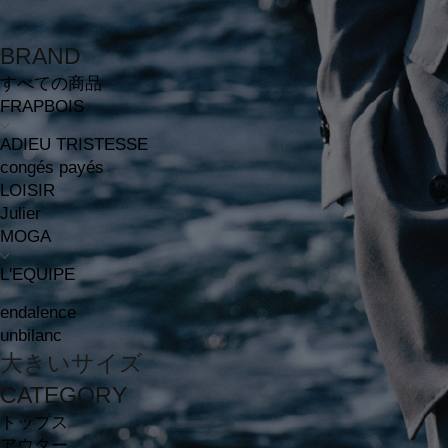
BRAND
すべての商品
FRAPBOIS
ADIEU TRISTESSE
congés payés
LOISIR
Julier
MOGA
L'EQUIPE
endalence
unbilanc
大きいサイズ
CATEGORY
トップス
アウター