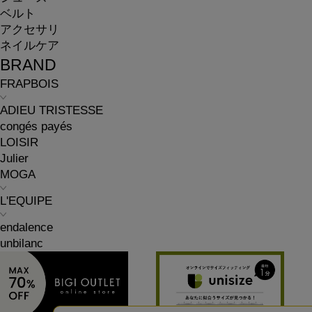
ベルト
アクセサリ
ネイルケア
BRAND
FRAPBOIS
ADIEU TRISTESSE
congés payés
LOISIR
Julier
MOGA
L'EQUIPE
endalence
unbilanc