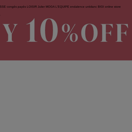
ESSE
congés payés
LOISIR
Julier
MOGA
L'EQUIPE
endalence
unbilanc
BIGI online store
せ