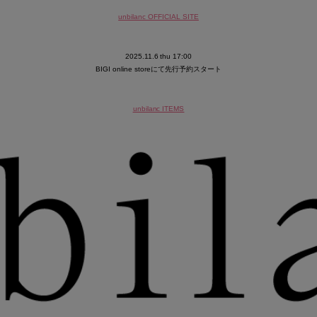
unbilanc OFFICIAL SITE
2025.11.6 thu 17:00
BIGI online storeにて先行予約スタート
unbilanc ITEMS