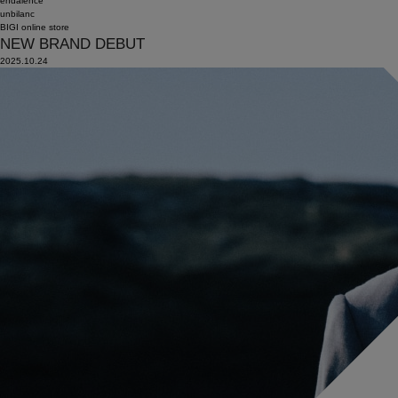
endalence
unbilanc
BIGI online store
NEW BRAND DEBUT
2025.10.24