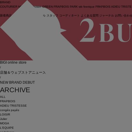
BRAND
COUTURIER
MOGA Collection
GREEN
FRAPBOIS PARK
wb
feerique
FRAPBOIS
ADIEU TRIST
新着商品
(ライブ)
ニュース
セール
スタッフ
コーディネート
よくある質問
ジャーナル
お問い合わ
ログイン
BIGI online store
/
店舗＆ウェブストアニュース
/
NEW BRAND DEBUT
ARCHIVE
ALL
FRAPBOIS
ADIEU TRISTESSE
congés payés
LOISIR
Julier
MOGA
L'EQUIPE