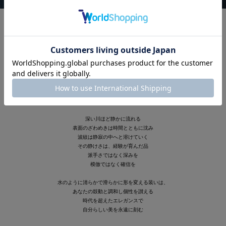
本物を知る成熟した大人へ
静かな確信、永遠の美
「バランス」を意味する
ラテン語「BILANCIA （ビランチャ）」
人生の豊かな歳月を重ねたあなたは
混沌と共鳴が響き合う現代を静かな自信で歩む
カテゴリーや流行に縛られず
自分の審美眼で真の美を見極める
深い川ほど静かに流れる
表面のざわめきは時間とともに沈み
波紋は静寂の中へと溶けていく
その静けさは、経験が育んだ品
派手さではなく深みを
模倣ではなく確信を
水のように清らかで滑らかに形を変える装いは、
あなたの鼓動と調和し個性を讃える
時代を超えたエレガンスで
自分らしい美を永遠に刻む