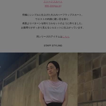
ストークスカート
¥90,200(tax in)
究極にシンプルに仕上げた大人のハーフラップスカート。
ウエストの内側に硬い芯を張り、
表面よりパターンを削りコルセットのように作りました。
お腹周りがすっきり見えるシルエットに仕上がっています。
同シリーズのアイテムは
こちら
STAFF STYLING