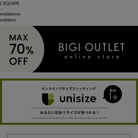
L'EQUIPE
endalence
unbilanc