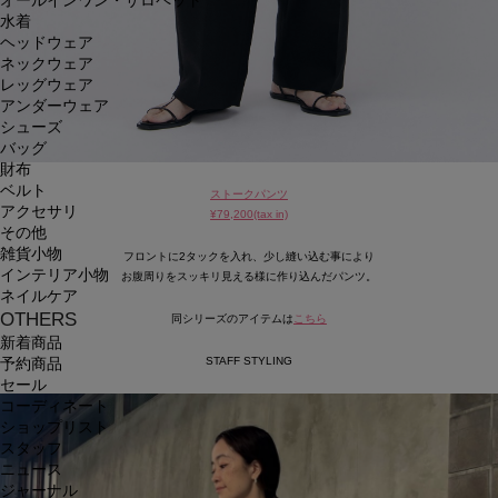
オールインワン・サロペット
水着
ヘッドウェア
ネックウェア
レッグウェア
アンダーウェア
シューズ
バッグ
財布
ベルト
ストークパンツ
アクセサリ
¥79,200(tax in)
その他
雑貨小物
フロントに2タックを入れ、少し縫い込む事により
インテリア小物
お腹周りをスッキリ見える様に作り込んだパンツ。
ネイルケア
OTHERS
同シリーズのアイテムは
こちら
新着商品
STAFF STYLING
予約商品
セール
コーディネート
ショップリスト
スタッフ
ニュース
ジャーナル