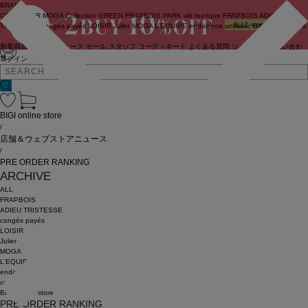
BRAND
COUTURIER
MOGA Collection
GREEN
FRAPBOIS PARK
wb
feerique
FRAPBOIS
ADIEU
TRISTESSE
congés payés
LOISIR
Julier
MOGA
L'EQUIPE
endalence
unbilanc
BIGI online store
新着商品
(ライブ)
ニュース
セール
スタッフ
コーディネート
よくある質問
ジャーナル
お問い合わ
せ
ログイン
BIGI online store
/
店舗＆ウェブストアニュース
/
PRE ORDER RANKING
ARCHIVE
ALL
FRAPBOIS
ADIEU TRISTESSE
congés payés
LOISIR
Julier
MOGA
L'EQUIPE
endalence
unbilanc
BIGI online store
PRE ORDER RANKING