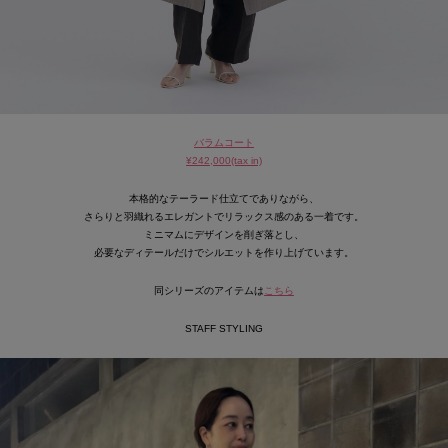
バラムコート
¥242,000(tax in)
本格的なテーラード仕立てでありながら、
さらりと羽織れるエレガントでリラックス感のある一着です。
ミニマムにデザインを削ぎ落とし、
必要なディテールだけでシルエットを作り上げています。
同シリーズのアイテムは
こちら
STAFF STYLING