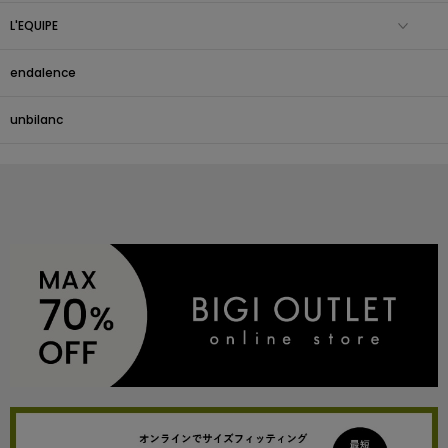
L'EQUIPE
endalence
unbilanc