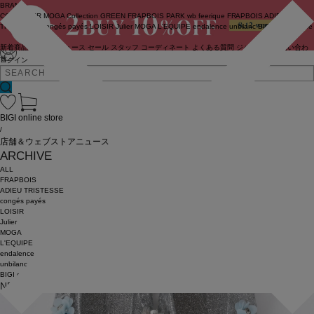
BRAND
COUTURIER
MOGA Collection
GREEN
FRAPBOIS PARK
wb
feerique
FRAPBOIS
ADIEU
TRISTESSE
congés payés
LOISIR
Julier
MOGA
L'EQUIPE
endalence
unbilanc
BIGI online store
新着商品
(ライブ)
ニュース
セール
スタッフ
コーディネート
よくある質問
ジャーナル
お問い合わ
せ
ログイン
BIGI online store
/
店舗＆ウェブストアニュース
ARCHIVE
ALL
FRAPBOIS
ADIEU TRISTESSE
congés payés
LOISIR
Julier
MOGA
L'EQUIPE
endalence
unbilanc
BIGI online store
NEWS