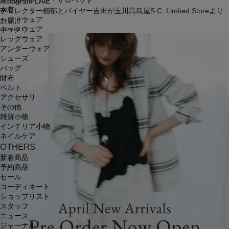
オールインワン・サロペット
Instagram LIVE
水着
ディレクター櫛部とバイヤー吉田が玉川高島屋S.C. Limited Storeより
ヘッドウェア
お届け！
ネックウェア
2026.04.15
レッグウェア
アンダーウェア
シューズ
バッグ
財布
ベルト
アクセサリ
その他
雑貨小物
インテリア小物
ネイルケア
OTHERS
新着商品
予約商品
セール
コーディネート
ショップリスト
スタッフ
ニュース
ジャーナル