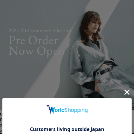
unbilanc
PRE ORDER START
26SS Mid Summer Collection予約販売開始
2026.03.10