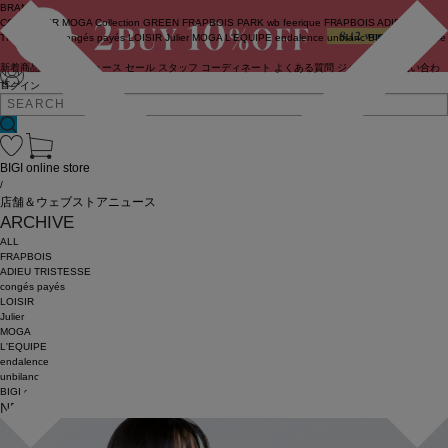
BRAND
COUTURIER
MOGA Collection
GREEN
FRAPBOIS PARK
wb
feerique
FRAPBOIS
ADIEU
TRISTESSE
congés payés
LOISIR
Julier
MOGA
L'EQUIPE
endalence
unbilanc
BIGI online store
新着商品
(ライブ)
ニュース
セール
スタッフ
コーディネート
よくある質問
ジャーナル
お問い合わ
せ
ログイン
BIGI online store
/
店舗＆ウェブストアニュース
ARCHIVE
ALL
FRAPBOIS
ADIEU TRISTESSE
congés payés
LOISIR
Julier
MOGA
L'EQUIPE
endalence
unbilanc
BIGI online store
NEWS