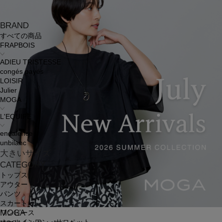
BRAND
すべての商品
FRAPBOIS
ADIEU TRISTESSE
congés payés
LOISIR
Julier
MOGA
L'EQUIPE
endalence
unbilanc
大きいサイズ
CATEGORY
トップス
アウター
パンツ
スカート
MOGA
ワンピース