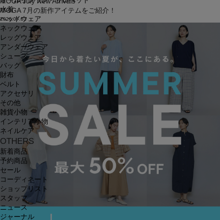
オールインワン・サロペット
MOGA July New Arrivals
水着
MOGA 7月の新作アイテムをご紹介！
ヘッドウェア
2026.07.03
ネックウェア
レッグウェア
アンダーウェア
シューズ
バッグ
財布
ベルト
アクセサリ
その他
雑貨小物
インテリア小物
ネイルケア
OTHERS
新着商品
予約商品
セール
コーディネート
ショップリスト
スタッフ
ニュース
ジャーナル