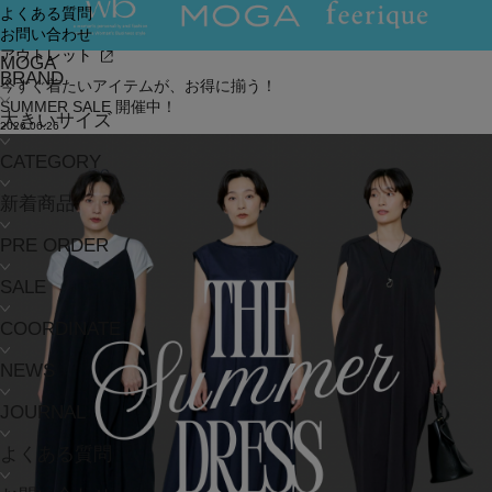
よくある質問
お問い合わせ
アウトレット
MOGA
BRAND
今すぐ着たいアイテムが、お得に揃う！
SUMMER SALE 開催中！
大きいサイズ
2026.06.26
CATEGORY
新着商品
PRE ORDER
SALE
COORDINATE
NEWS
JOURNAL
よくある質問