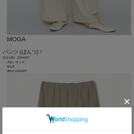
MOGA
パンツ
(ぱんつ)
/
¥22,000
20%OFF
大きいサイズ
SALE
2BUY10%OFF