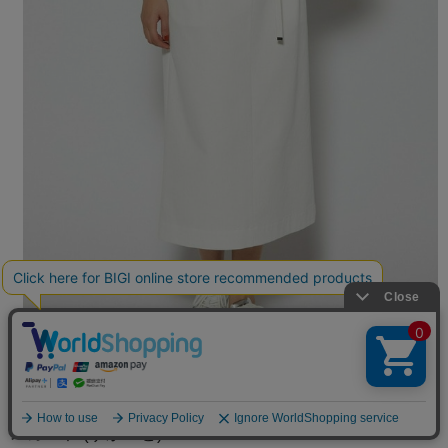
L'EQUIPE
スカート
(すかーと)
/