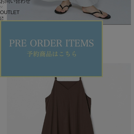
お問い合わせ
OUTLET
feerique
パンツ
(ぱんつ)
/
¥21,120
20%OFF
大きいサイズ
SALE
2BUY10%OFF