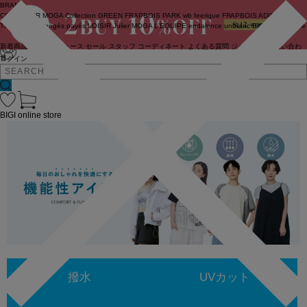
BRAND
COUTURIER
MOGA Collection
GREEN
FRAPBOIS PARK
wb
feerique
FRAPBOIS
ADIEU
TRISTESSE
congés payés
LOISIR
Julier
MOGA
L'EQUIPE
endalence
unbilanc
BIGI online store
新着商品
(ライブ)
ニュース
セール
スタッフ
コーディネート
よくある質問
ジャーナル
お問い合わ
せ
ログイン
BIGI online store
撥水
UVカット