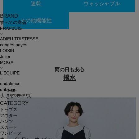
速乾
ウォッシャブル
BRAND
その他機能性
すべての商品
FRAPBOIS
ADIEU TRISTESSE
congés payés
LOISIR
Julier
MOGA
雨の日も安心
L'EQUIPE
撥水
endalence
unbilanc
SALE
大きいサイズ
2BUY10%OFF
CATEGORY
トップス
アウター
パンツ
スカート
ワンピース