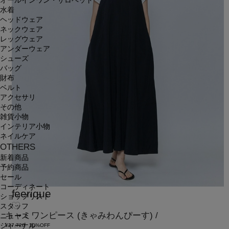
オールインワン・サロペット
水着
ヘッドウェア
ネックウェア
レッグウェア
アンダーウェア
シューズ
バッグ
財布
ベルト
アクセサリ
その他
雑貨小物
インテリア小物
ネイルケア
OTHERS
新着商品
予約商品
セール
コーディネート
feerique
ショップリスト
スタッフ
キャミワンピース
(きゃみわんぴーす)
/
ニュース
ジャーナル
¥27,720
30%OFF