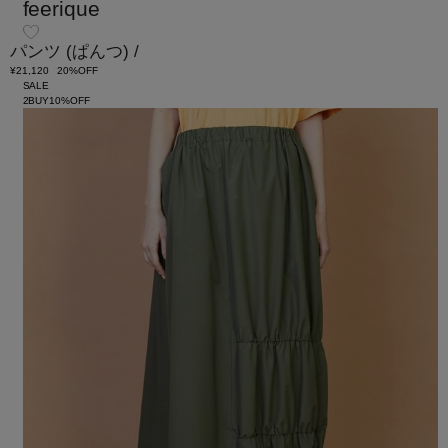
feerique
パンツ
(ぱんつ)
/
¥21,120
20%OFF
SALE
2BUY10%OFF