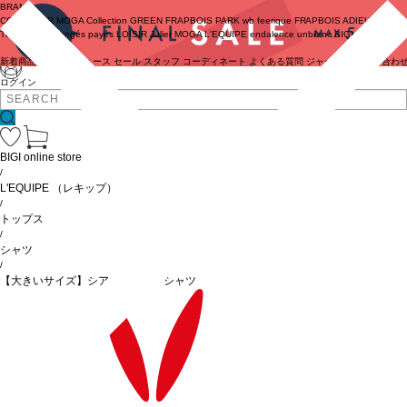
BRAND
COUTURIER
MOGA Collection
GREEN
FRAPBOIS PARK
wb
feerique
FRAPBOIS
ADIEU
TRISTESSE
congés payés
LOISIR
Julier
MOGA
L'EQUIPE
endalence
unbilanc
BIGI online store
新着商品
(ライブ)
ニュース
セール
スタッフ
コーディネート
よくある質問
ジャーナル
お問い合わ
ログイン
BIGI online store
/
L'EQUIPE
（レキップ）
/
トップス
/
シャツ
/
【大きいサイズ】シアーチェックシャツ