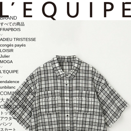
BRAND
すべての商品
FRAPBOIS
ADIEU TRISTESSE
congés payés
LOISIR
Julier
MOGA
L'EQUIPE
endalence
unbilanc
COMING SOON
大きいサイズ
CATEGORY
トップス
アウター
パンツ
スカート