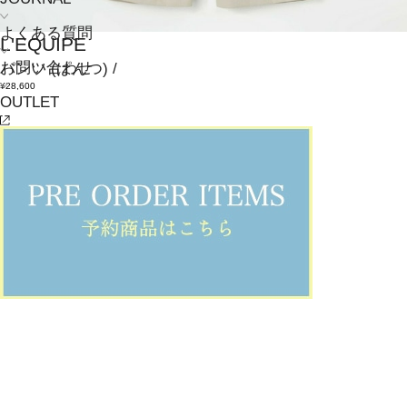
よくある質問
L'EQUIPE
お問い合わせ
パンツ
(ぱんつ)
/
¥28,600
OUTLET