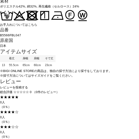
素材
ポリエステル42%, 綿32%, 再生繊維（セルロース）24%
お手入れについてはこちら
品番
B5566FBL047
原産国
日本
アイテムサイズ
着丈
身幅
肩幅
そで丈
13
55.5cm
65cm
60cm
23cm
※BIGI ONLINE STOREの商品は、独自の採寸方法により採寸をしております。
※採寸方法については
サイズガイド
をご覧ください。
レビュー
レビューを投稿する
総合評価
☆☆☆☆☆
0
（0件のレビュー）
★★★★★
0人
（0％）
★★★★☆
0人
（0％）
★★★☆☆
0人
（0％）