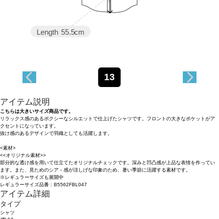
Length
55.5cm
13
アイテム説明
こちらは大きいサイズ商品です。
リラックス感のあるボクシーなシルエットで仕上げたシャツです。フロントの大きなポケットがア
クセントになっています。
抜け感のあるデザインで羽織としても活躍します。
<素材>
<<オリジナル素材>>
部分的な透け感を用いて仕立てたオリジナルチェックです。深みと凹凸感が上品な表情を作ってい
ます。また、見ためのシア－感が涼しげな印象のため、暑い季節に活躍する素材です。
※レギュラーサイズも展開中
レギュラーサイズ品番：B5562FBL047
アイテム詳細
タイプ
シャツ