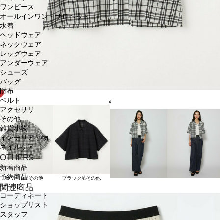
ワンピース
オールインワン・サロペット
水着
ヘッドウェア
ネックウェア
レッグウェア
アンダーウェア
シューズ
バッグ
財布
ベルト
4
アクセサリ
その他
雑貨小物
インテリア小物
ネイルケア
OTHERS
新着商品
予約商品
ホワイト系その他
ブラック系その他
セール
関連商品
コーディネート
ショップリスト
スタッフ