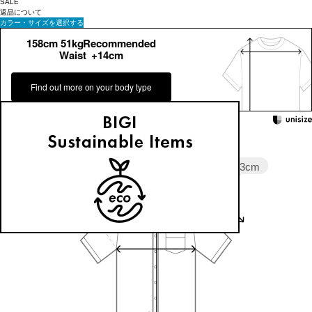
SALE
返品について
カラー・サイズを選択する
158cm 51kgRecommended
Waist +14cm
Find out more on your body type
Sleeve length
23cm
Shoulder width
60cm
Width
65cm