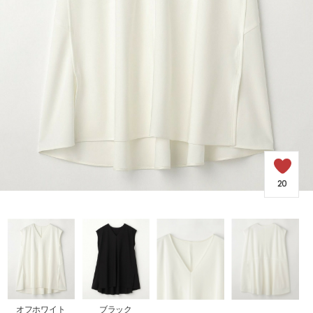
SALE
COORDINATE
NEWS
JOURNAL
20
よくある質問
お問い合わせ
OUTLET
オフホワイト
ブラック