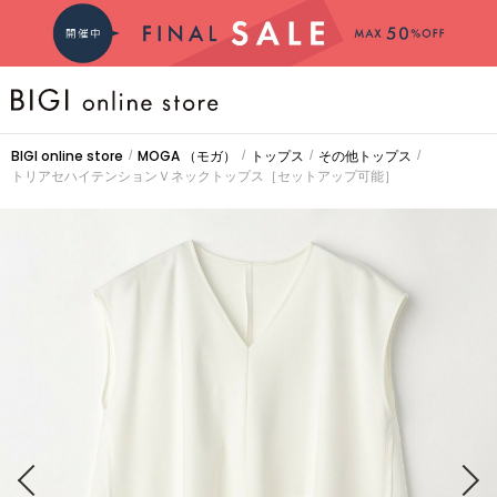
BRAND
BIGI online store
MOGA
（モガ）
トップス
その他トップス
/
/
/
/
トリアセハイテンションＶネックトップス［セットアップ可能］
COMING SOON
大きいサイズ
CATEGORY
新着商品
PRE ORDER