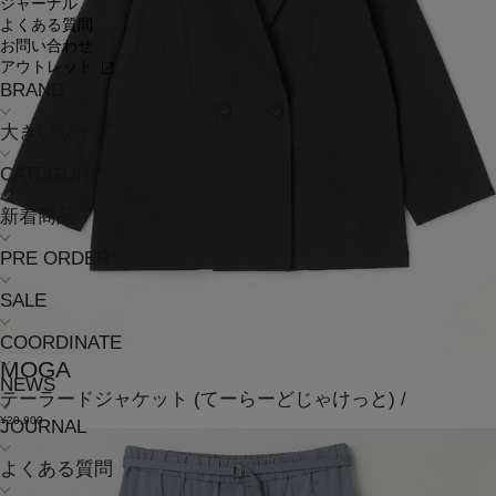
ジャーナル
よくある質問
お問い合わせ
アウトレット
BRAND
大きいサイズ
CATEGORY
新着商品
PRE ORDER
SALE
COORDINATE
MOGA
NEWS
テーラードジャケット
(てーらーどじゃけっと)
/
¥20,900
JOURNAL
よくある質問