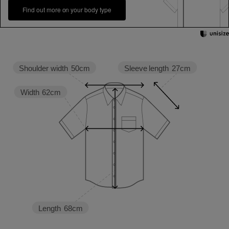
Find out more on your body type
Sleeve length
27cm
Shoulder width
50cm
Width
62cm
Length
68cm