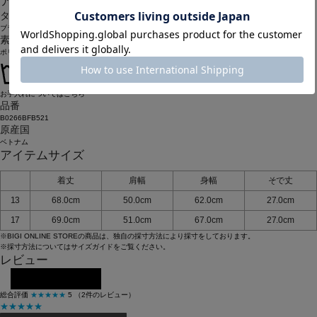
アイテム詳細
タイプ
ブラウス
素材
ポリエステル100％
お手入れについてはこちら
品番
B0266BFB521
原産国
ベトナム
アイテムサイズ
着丈
肩幅
身幅
そで丈
13
68.0cm
50.0cm
62.0cm
27.0cm
17
69.0cm
51.0cm
67.0cm
27.0cm
※BIGI ONLINE STOREの商品は、独自の採寸方法により採寸をしております。
※採寸方法については
サイズガイド
をご覧ください。
レビュー
レビューを投稿する
総合評価
★★★★★
5
（2件のレビュー）
★★★★★