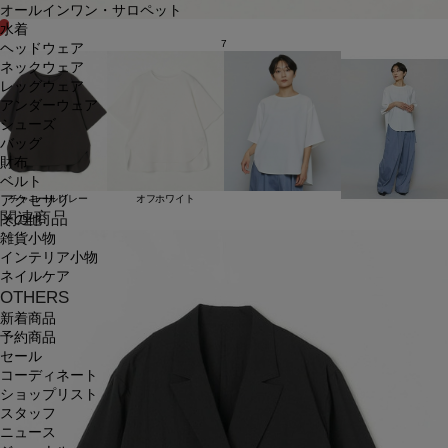
オールインワン・サロペット
水着
7
ヘッドウェア
ネックウェア
レッグウェア
アンダーウェア
シューズ
バッグ
財布
ベルト
アクセサリ
チャコールグレー
オフホワイト
関連商品
その他
雑貨小物
インテリア小物
ネイルケア
OTHERS
新着商品
予約商品
セール
コーディネート
ショップリスト
スタッフ
ニュース