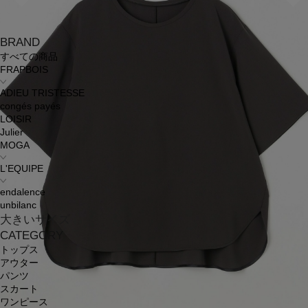
BRAND
すべての商品
FRAPBOIS
ADIEU TRISTESSE
congés payés
LOISIR
Julier
MOGA
L'EQUIPE
endalence
unbilanc
大きいサイズ
CATEGORY
トップス
アウター
パンツ
スカート
ワンピース