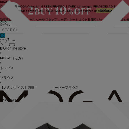
BRAND
COUTURIER
MOGA Collection
GREEN
FRAPBOIS PARK
wb
feerique
FRAPBOIS
ADIEU
TRISTESSE
congés payés
LOISIR
Julier
MOGA
L'EQUIPE
endalence
unbilanc
BIGI online store
新着商品
(ライブ)
ニュース
セール
スタッフ
コーディネート
よくある質問
ジャーナル
お問い合わ
ログイン
BIGI online store
/
MOGA
（モガ）
/
トップス
/
ブラウス
/
【大きいサイズ】強撚2WAYプルオーバーブラウス
BUY10%OFF