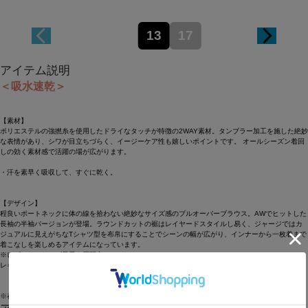
13
17
アイテム説明
＜吸水速乾＞
【素材】
ポリエステルの強撚糸を使用したドライなタッチが特徴の2WAY素材。タンブラー加工を施した絶妙
な表情があり、シワが目立ちづらく、イージーケア性も嬉しいポイントです。 オールシーズン着回
しの効く素材感で活躍の場が広がります。
・汗を素早く吸収して、すぐに乾く。
【デザイン】
程良いボートネックに体の線を拾わない絶妙なサイズ感のプルオーバーブラウス。AWでヒットした
長袖の半袖バージョンが登場。ラウンドカットの裾はレイヤードスタイルし易く、ジャージではカ
ジュアルに見えがちなTシャツ型を布帛にすることでシーンの幅が広がり、インナーから一枚着まで
着こなしを楽しめるアイテムになっています。
※レギュラーサイズ品番も展開中
レギュラーサイズ品番：
B0262BFB521
※在庫状況によりお取り寄せなどの事情で、商品お届けまで1週間前後かかる場合もございます。