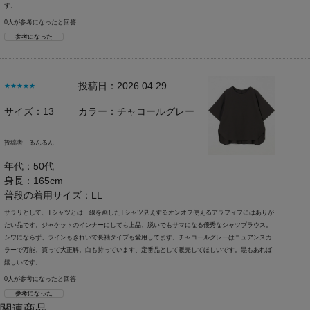
す。
0人が参考になったと回答
参考になった
投稿日：2026.04.29
★★★★★
サイズ：13
カラー：チャコールグレー
投稿者：
るんるん
年代：50代
身長：165cm
普段の着用サイズ：LL
サラリとして、Tシャツとは一線を画したTシャツ見えするオンオフ使えるアラフィフにはありが
たい品です。ジャケットのインナーにしても上品、脱いでもサマになる優秀なシャツブラウス。
シワにならず、ラインもきれいで長袖タイプも愛用してます。チャコールグレーはニュアンスカ
ラーで万能、買って大正解。白も持っています、定番品として販売してほしいです。黒もあれば
嬉しいです。
0人が参考になったと回答
参考になった
関連商品