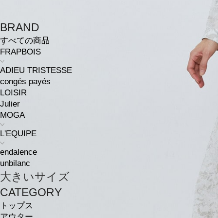
BRAND
すべての商品
FRAPBOIS
ADIEU TRISTESSE
congés payés
LOISIR
Julier
MOGA
L'EQUIPE
endalence
unbilanc
大きいサイズ
CATEGORY
トップス
アウター