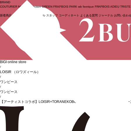
BRAND
COUTURIER
MOGA Collection
GREEN
FRAPBOIS PARK
wb
feerique
FRAPBOIS
ADIEU TRIST
新着商品
(ライブ)
ニュース
セール
スタッフ
コーディネート
よくある質問
ジャーナル
お問い合わ
ログイン
BIGI online store
/
LOISIR
（ロワズィール）
/
ワンピース
/
ワンピース
/
【アーティストコラボ】LOISIR×TORANEKOBONBON エンブロイダリーワンピー