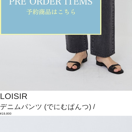
LOISIR
デニムパンツ
(でにむぱんつ)
/
¥19,800