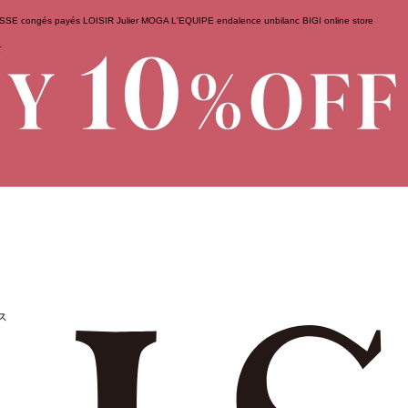
ESSE
congés payés
LOISIR
Julier
MOGA
L'EQUIPE
endalence
unbilanc
BIGI online store
せ
ス