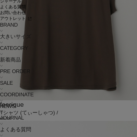
ジャーナル
よくある質問
お問い合わせ
アウトレット
BRAND
大きいサイズ
CATEGORY
新着商品
PRE ORDER
SALE
COORDINATE
feerique
NEWS
Tシャツ
(てぃーしゃつ)
/
JOURNAL
¥11,550
よくある質問