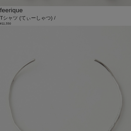
feerique
Tシャツ
(てぃーしゃつ)
/
¥11,550