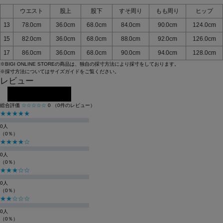
ウエスト
股上
股下
すそ周り
もも周り
ヒップ
13
78.0cm
36.0cm
68.0cm
84.0cm
90.0cm
124.0cm
15
82.0cm
36.0cm
68.0cm
88.0cm
92.0cm
126.0cm
17
86.0cm
36.0cm
68.0cm
90.0cm
94.0cm
128.0cm
※BIGI ONLINE STOREの商品は、独自の採寸方法により採寸をしております。
※採寸方法については
サイズガイド
をご覧ください。
レビュー
レビューを投稿する
総合評価
☆☆☆☆☆
0
（0件のレビュー）
★★★★★
0人
（0％）
★★★★☆
0人
（0％）
★★★☆☆
0人
（0％）
★★☆☆☆
0人
（0％）