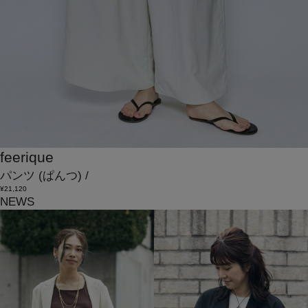
feerique
パンツ
(ぱんつ)
/
¥21,120
NEWS