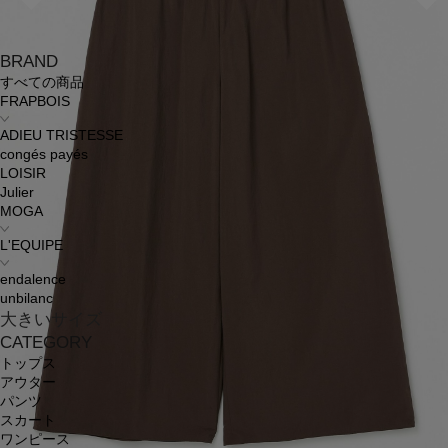
BRAND
すべての商品
FRAPBOIS
ADIEU TRISTESSE
congés payés
LOISIR
Julier
MOGA
L'EQUIPE
endalence
unbilanc
大きいサイズ
CATEGORY
トップス
アウター
パンツ
スカート
ワンピース