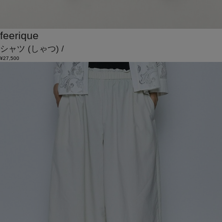
feerique
シャツ
(しゃつ)
/
¥27,500