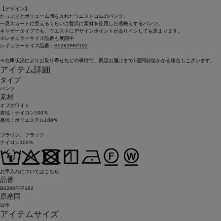
【デザイン】
たっぷりとボリューム感を入れたウエストゴムのパンツ。
一見スカートに見えるくらいに贅沢に素材を使用した着映えするパンツ。
キャザータイプでも、ウエストにデザインポイントがありインしても決まります。
※レギュラーサイズ品番も展開中
レギュラーサイズ品番：
B0262FFP192
※在庫状況によりお取り寄せなどの事情で、商品お届けまで1週間前後かかる場合もございます。
アイテム詳細
タイプ
パンツ
素材
オフホワイト
表地：ナイロン100％
裏地：ポリエステル100％
ブラウン、ブラック
ナイロン100%
お手入れについてはこちら
品番
B0266FFP192
原産国
日本
アイテムサイズ