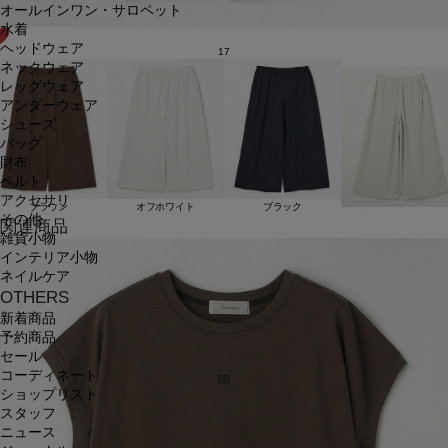
オールインワン・サロペット
水着
ヘッドウェア
17
ネックウェア
レッグウェア
アンダーウェア
シューズ
バッグ
財布
ベルト
アクセサリ
ブラウン
オフホワイト
ブラック
その他
関連商品
雑貨小物
インテリア小物
ネイルケア
OTHERS
新着商品
予約商品
セール
コーディネート
ショップリスト
スタッフ
ニュース