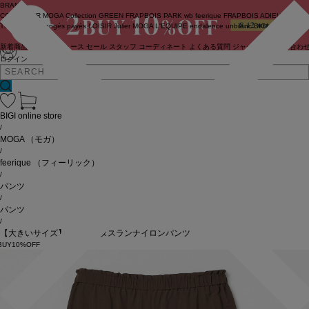
BRAND
COUTURIER
MOGA Collection
GREEN
FRAPBOIS PARK
wb
feerique
FRAPBOIS
ADIEU
TRISTESSE
congés payés
LOISIR
Julier
MOGA
L'EQUIPE
endalence
unbilanc
BIGI online store
新着商品
(ライブ)
ニュース
セール
スタッフ
コーディネート
よくある質問
ジャーナル
お問い合わ
ログイン
BIGI online store
/
MOGA
（モガ）
/
feerique
（フィーリック）
/
パンツ
/
パンツ
/
【大きいサイズ】feerique タスランナイロンパンツ
BUY10%OFF