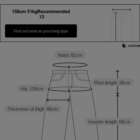
158cm 51kgRecommended
13
Find out more on your body type
Waist
82cm
Rise length
36cm
Hip
126cm
Thickness of thigh
46cm
Inseam length
68cm