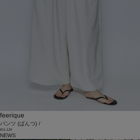
feerique
パンツ
(ぱんつ)
/
¥21,120
NEWS