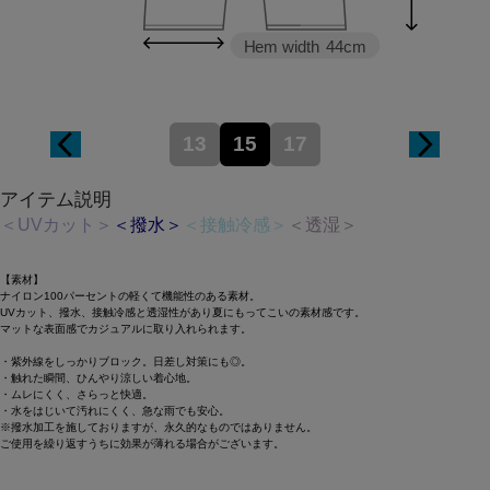
Hem width
44cm
13
15
17
アイテム説明
＜UVカット＞
＜撥水＞
＜接触冷感＞
＜透湿＞
【素材】
ナイロン100パーセントの軽くて機能性のある素材。
UVカット、撥水、接触冷感と透湿性があり夏にもってこいの素材感です。
マットな表面感でカジュアルに取り入れられます。
・紫外線をしっかりブロック。日差し対策にも◎。
・触れた瞬間、ひんやり涼しい着心地。
・ムレにくく、さらっと快適。
・水をはじいて汚れにくく、急な雨でも安心。
※撥水加工を施しておりますが、永久的なものではありません。
ご使用を繰り返すうちに効果が薄れる場合がございます。