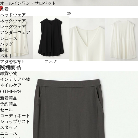
オールインワン・サロペット
水着
20
ヘッドウェア
ネックウェア
レッグウェア
アンダーウェア
シューズ
バッグ
財布
ベルト
アクセサリ
オフホワイト
ブラック
関連商品
その他
雑貨小物
インテリア小物
ネイルケア
OTHERS
新着商品
予約商品
セール
コーディネート
ショップリスト
スタッフ
ニュース