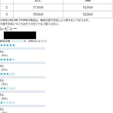
総丈
身幅
2
77.0cm
51.0cm
3
78.0cm
52.0cm
※BIGI ONLINE STOREの商品は、独自の採寸方法により採寸をしております。
※採寸方法については
サイズガイド
をご覧ください。
レビュー
レビューを投稿する
総合評価
☆☆☆☆☆
0
（0件のレビュー）
★★★★★
0人
（0％）
★★★★☆
0人
（0％）
★★★☆☆
0人
（0％）
★★☆☆☆
0人
（0％）
★☆☆☆☆
0人
（0％）