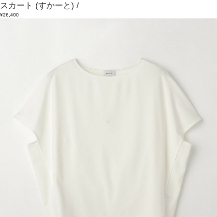
スカート
(すかーと)
/
¥26,400