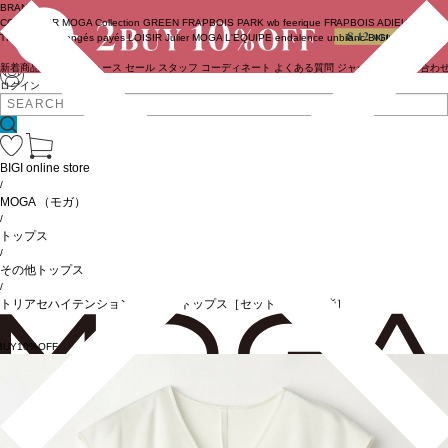
BRAND
COUTURIER
MOGA Collection
GREEN
FRAPBOIS PARK
wb
feerique
FRAPBOIS
ADIEU
TRISTESSE
congés payés
LOISIR
Julier
MOGA
L'EQUIPE
endalence
unbilanc
BIGI online store
新着商品
(ライブ)
ニュース
セール
スタッフ
コーディネート
よくある質問
ジャーナル
お問い合わ
ログイン
BIGI online store
/
MOGA
（モガ）
/
トップス
/
その他トップス
/
トリアセハイテンションＶネックトップス［セットアップ可能］
BUY10%OFF