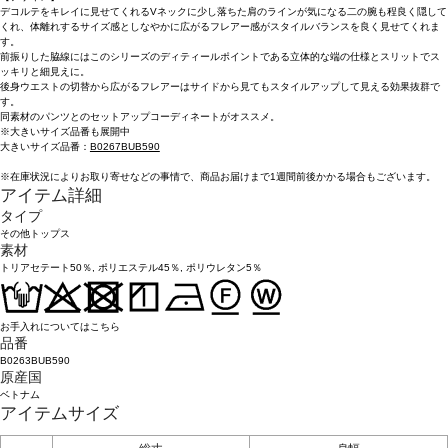
デコルテをキレイに見せてくれるVネックに少し落ちた肩のラインが気になる二の腕も程良く隠して
くれ、体離れするサイズ感としなやかに広がるフレアー感がスタイルバランスを良く見せてくれま
す。
前振りした脇線にはこのシリーズのディティールポイントである立体的な端の仕様とスリットでス
ッキリと細見えに。
後身ウエストの切替から広がるフレアーはサイドから見てもスタイルアップして見える効果抜群で
す。
同素材のパンツとのセットアップコーディネートがオススメ。
※大きいサイズ品番も展開中
大きいサイズ品番：
B0267BUB590
※在庫状況によりお取り寄せなどの事情で、商品お届けまで1週間前後かかる場合もございます。
アイテム詳細
タイプ
その他トップス
素材
トリアセテート50％, ポリエステル45％, ポリウレタン5％
お手入れについてはこちら
品番
B0263BUB590
原産国
ベトナム
アイテムサイズ