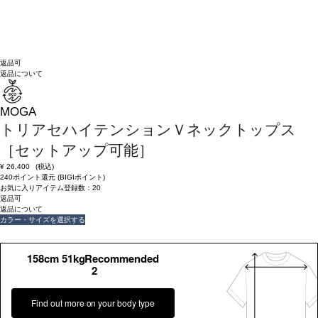
返品可
返品について
MOGA
トリアセハイテンションＶネックトップス
［セットアップ可能］
¥
26,400
(税込)
240ポイント還元 (BIGIポイント)
お気に入りアイテム登録数：
20
返品可
返品について
カラー・サイズを選択する
158cm 51kgRecommended
2
Find out more on your body type