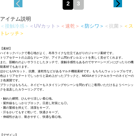
2
3
アイテム説明
＜接触冷感＞
＜UVカット＞
＜速乾＞
＜防シワ＞
＜抗菌＞
＜ス
トレッチ＞
【素材】
ハイキックバックで着心地がよく、布帛ライクな仕立てあがりのジャージ素材です。
トリアセテートの上品なドレープが、アイテム問わずシルエットを美しく見せてくれます。
また、肌離れのよいサラリとしたタッチで、接触冷感性もあるのでサマーシーズンにぴったりの機
能素材でもあります。
ほかにもUVカット、抗菌、速乾性などがあるマルチ機能素材です。もちろんウォッシャブルです。
色はトリアセテートでしっかりと染め上がったブラックと、MOGAオリジナルカラーのネイビーの
２色展開です。
ブラックはもちろん、ネイビーもスタイリングやシーンを問わずにご着用いただけるようベーシッ
クを追及したカラーリングです。
・触れた瞬間、ひんやり涼しい着心地。
・紫外線をしっかりブロック。日差し対策にも◎。
・菌の繁殖を抑えて、清潔をキープ。
・汗をかいてもすぐ乾いて、快適さキープ。
・伸縮性があり、動きやすく、快適な着心地。
【デザイン】