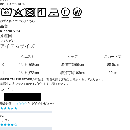
ポリエステル100%
お手入れについてはこちら
品番
B1562RFS033
原産国
フィリピン
アイテムサイズ
ウエスト
ヒップ
スカート丈
0
ゴム上り68cm
着脱可能99cm
85.5cm
1
ゴム上り72cm
着脱可能103cm
89cm
※BIGI ONLINE STOREの商品は、独自の採寸方法により採寸をしております。
※採寸方法については
サイズガイド
をご覧ください。
レビュー
レビューを投稿する
総合評価
☆☆☆☆☆
0
（0件のレビュー）
★★★★★
0人
（0％）
★★★★☆