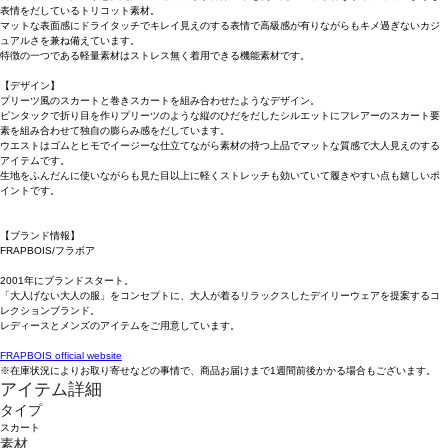
表情をだしているトリコット素材。
マットな表面感にドライタッチでキレイ見えのする表情で高級感が有りながらもキメ過ぎないカジ
ュアルさを兼ね備えています。
特徴の一つである軽量素材はストレス無く着用できる機能素材です。
【デザイン】
プリーツ風のスカートと巻きスカートを組み合わせたようなデザイン。
ピンタックで折り目を作りプリーツのような縦のひだをだしたシルエットにフレアーのスカート要
素を組み合わせて独自の膨らみ感をだしています。
ウエストはゴムとヒモでイージーな仕立てながら素材の持つ上品でマットな質感で大人見えのする
アイテムです。
生地をふんだんに使いながらも見た目以上に軽くストレッチも効いていて履きやすい点も嬉しいポ
イントです。
【ブランド情報】
FRAPBOIS/フラボア
2001年にブランドスタート。
「大人げない大人の服」をコンセプトに、大人が着るリラックスしたデイリーウェアを提案するコ
レクションブランド。
レディースとメンズのアイテムをご用意しています。
FRAPBOIS official website
※在庫状況によりお取り寄せなどの事情で、商品お届けまで1週間前後かかる場合もございます。
アイテム詳細
タイプ
スカート
素材