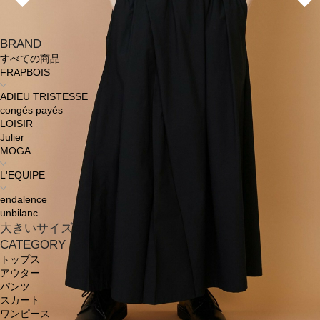
BRAND
すべての商品
FRAPBOIS
ADIEU TRISTESSE
congés payés
LOISIR
Julier
MOGA
L'EQUIPE
endalence
unbilanc
大きいサイズ
CATEGORY
トップス
アウター
パンツ
スカート
ワンピース