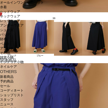
オールインワン・サロペット
水着
ヘッドウェア
ネックウェア
36
レッグウェア
アンダーウェア
シューズ
バッグ
財布
ベルト
アクセサリ
その他
ブラック
ブルー
雑貨小物
関連商品
インテリア小物
ネイルケア
OTHERS
新着商品
予約商品
セール
コーディネート
ショップリスト
スタッフ
ニュース