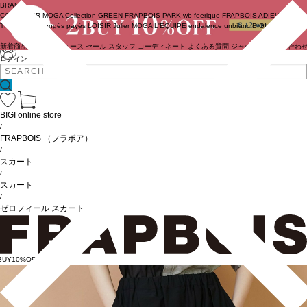
BRAND
COUTURIER
MOGA Collection
GREEN
FRAPBOIS PARK
wb
feerique
FRAPBOIS
ADIEU
TRISTESSE
congés payés
LOISIR
Julier
MOGA
L'EQUIPE
endalence
unbilanc
BIGI online store
新着商品
(ライブ)
ニュース
セール
スタッフ
コーディネート
よくある質問
ジャーナル
お問い合わ
ログイン
BIGI online store
/
FRAPBOIS
（フラボア）
/
スカート
/
スカート
/
ゼロフィール スカート
BUY10%OFF