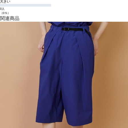
大きい
0人
（0％）
関連商品