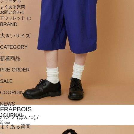
ジャーナル
よくある質問
お問い合わせ
アウトレット
BRAND
大きいサイズ
CATEGORY
新着商品
PRE ORDER
SALE
COORDINATE
NEWS
FRAPBOIS
JOURNAL
パンツ
(ぱんつ)
/
¥9,900
よくある質問