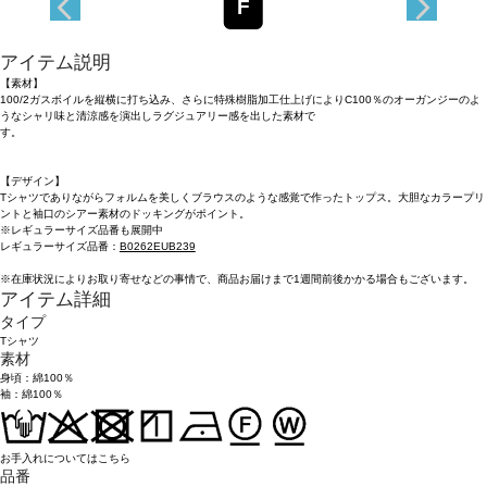
F
アイテム説明
【素材】
100/2ガスボイルを縦横に打ち込み、さらに特殊樹脂加工仕上げによりC100％のオーガンジーのよ
うなシャリ味と清涼感を演出しラグジュアリー感を出した素材で
す
【デザイン】
Tシャツでありながらフォルムを美しくブラウスのような感覚で作ったトップス。大胆なカラープリ
ントと袖口のシアー素材のドッキングがポイント。
※レギュラーサイズ品番も展開中
レギュラーサイズ品番：
B0262EUB239
※在庫状況によりお取り寄せなどの事情で、商品お届けまで1週間前後かかる場合もございます。
アイテム詳細
タイプ
Tシャツ
素材
身頃：綿100％
袖：綿100％
お手入れについてはこちら
品番