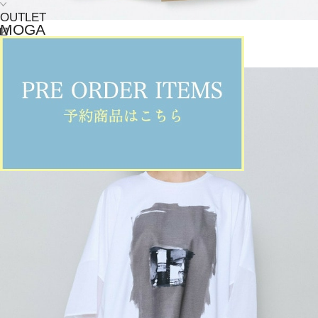
OUTLET
MOGA
スカート
(すかーと)
/
¥24,640