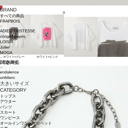
BRAND
11
すべての商品
FRAPBOIS
ADIEU TRISTESSE
congés payés
LOISIR
Julier
MOGA
ホワイト×グレー
ホワイト×ピンク
関連商品
L'EQUIPE
endalence
unbilanc
大きいサイズ
CATEGORY
トップス
アウター
パンツ
スカート
ワンピース
オールインワン・サロペット