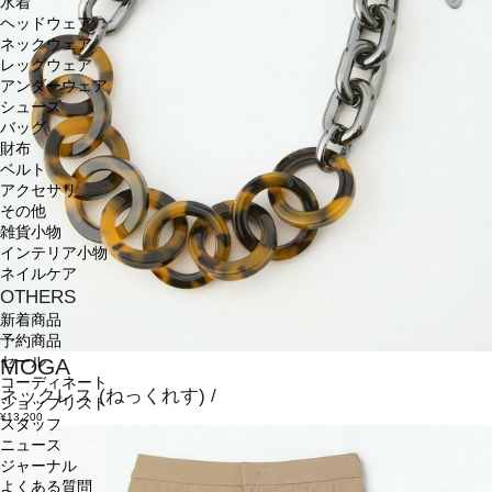
水着
ヘッドウェア
ネックウェア
レッグウェア
アンダーウェア
シューズ
バッグ
財布
ベルト
アクセサリ
その他
雑貨小物
インテリア小物
ネイルケア
OTHERS
新着商品
予約商品
MOGA
セール
コーディネート
ネックレス
(ねっくれす)
/
ショップリスト
¥13,200
スタッフ
ニュース
ジャーナル
よくある質問