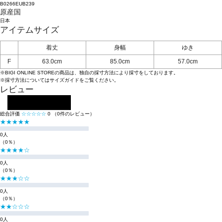
B0266EUB239
原産国
日本
アイテムサイズ
着丈
身幅
ゆき
F
63.0cm
85.0cm
57.0cm
※BIGI ONLINE STOREの商品は、独自の採寸方法により採寸をしております。
※採寸方法については
サイズガイド
をご覧ください。
レビュー
レビューを投稿する
総合評価
☆☆☆☆☆
0
（0件のレビュー）
★★★★★
0人
（0％）
★★★★☆
0人
（0％）
★★★☆☆
0人
（0％）
★★☆☆☆
0人