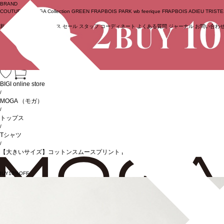
BRAND
COUTURIER
MOGA Collection
GREEN
FRAPBOIS PARK
wb
feerique
FRAPBOIS
ADIEU TRIST
新着商品
(ライブ)
ニュース
セール
スタッフ
コーディネート
よくある質問
ジャーナル
お問い合わ
ログイン
BIGI online store
/
MOGA
（モガ）
/
トップス
/
Tシャツ
/
【大きいサイズ】コットンスムースプリントドッキングトップス
BUY10%OFF