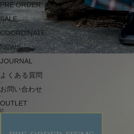
PRE ORDER
SALE
COORDINATE
NEWS
JOURNAL
よくある質問
お問い合わせ
OUTLET