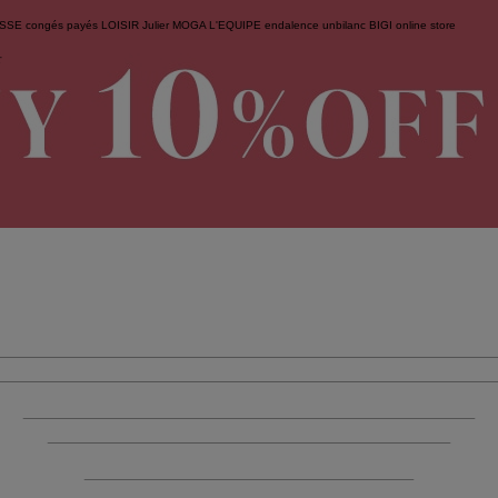
ESSE
congés payés
LOISIR
Julier
MOGA
L'EQUIPE
endalence
unbilanc
BIGI online store
せ