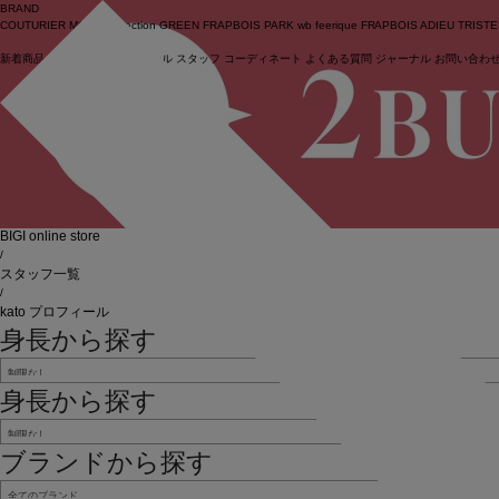
BRAND
COUTURIER
MOGA Collection
GREEN
FRAPBOIS PARK
wb
feerique
FRAPBOIS
ADIEU TRIST
新着商品
(ライブ)
ニュース
セール
スタッフ
コーディネート
よくある質問
ジャーナル
お問い合わ
ログイン
BIGI online store
/
スタッフ一覧
/
kato プロフィール
身長から探す
身長から探す
ブランドから探す