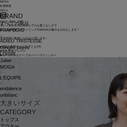
MOGA
松屋銀座
161㎝
BRAND
moga_shop_staff
すべての商品
キレイ目から大人カジュアルな着こなしまで
FRAPBOIS
取り入れやすいスタイリングやMOGAの魅力をお伝えします！
是非皆様の参考になればと思います♪
ADIEU TRISTESSE
congés payés
■普段の着用サイズ:上下とも2号
■骨格:骨格ウェーブ
LOISIR
■パーソナルカラー:ブルーベースウィンター
Julier
MOGA
L'EQUIPE
endalence
unbilanc
大きいサイズ
CATEGORY
トップス
アウター