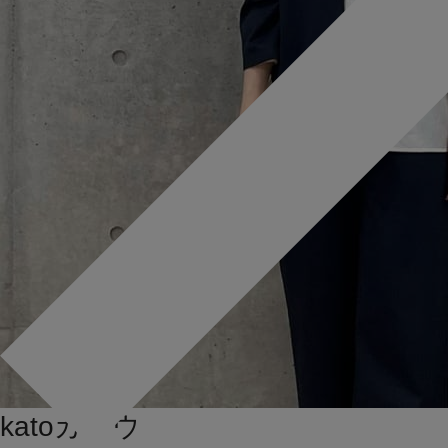
kato
カトウ