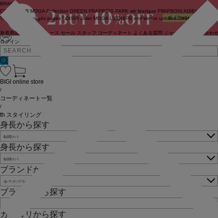
BRAND
COUTURIER
MOGA Collection
GREEN
FRAPBOIS PARK
wb
feerique
FRAPBOIS
ADIEU
TRISTESSE
congés payés
LOISIR
Julier
MOGA
L'EQUIPE
endalence
unbilanc
BIGI online store
新着商品
(ライブ)
ニュース
セール
スタッフ
コーディネート
よくある質問
ジャーナル
お問い合わ
ログイン
BIGI online store
/
コーディネート一覧
/
th スタイリング
身長から探す
身長から探す
ブランドから探す
ブランドから探す
カテゴリから探す