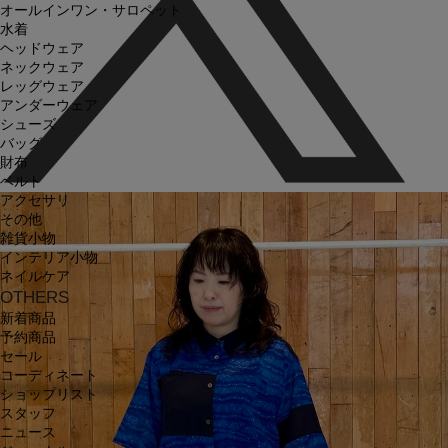
オールインワン・サロペット
水着
ヘッドウェア
ネックウェア
レッグウェア
アンダーウェア
シューズ
バッグ
財布
ベルト
アクセサリ
その他
雑貨小物
インテリア小物
ネイルケア
OTHERS
新着商品
予約商品
セール
コーディネート
ショップリスト
スタッフ
ニュース