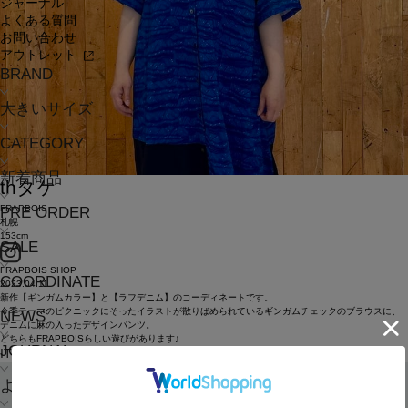
ジャーナル
よくある質問
お問い合わせ
アウトレット
BRAND
大きいサイズ
CATEGORY
新着商品
th
タケ
FRAPBOIS
PRE ORDER
札幌
153cm
SALE
FRAPBOIS SHOP
COORDINATE
2023.04.11
新作【ギンガムカラー】と【ラフデニム】のコーディネートです。
今季テーマのピクニックにそったイラストが散りばめられているギンガムチェックのブラウスに、
NEWS
デニムに麻の入ったデザインパンツ。
どちらもFRAPBOISらしい遊びがあります♪
JOURNAL
ITEMS
よくある質問