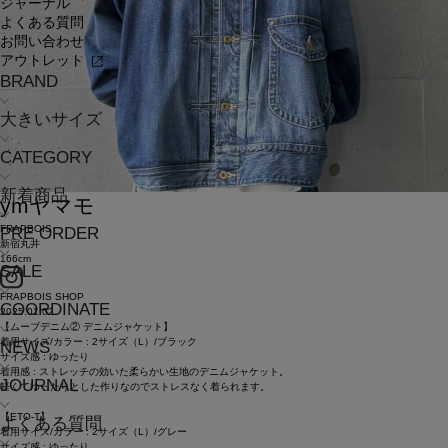
ジャーナル
よくある質問
お問い合わせ
アウトレット
BRAND
大きいサイズ
CATEGORY
新着商品
ym
ヤマモ
FRAPBOIS
PRE ORDER
新宿丸井
166cm
SALE
FRAPBOIS SHOP
COORDINATE
2025.01.02
【ムーブデニム② デニムジャケット】
着用サイズ/カラー : 2サイズ（L）/ブラック
NEWS
サイズ感 : ゆったり
着用感 : ストレッチの効いた柔らかい生地のデニムジャケット。
JOURNAL
軽くてゆったりとした作りなのでストレスなく着られます。
【ETO-T】
よくある質問
着用サイズ/カラー : 2サイズ（L）/グレー
サイズ感 : ゆったり