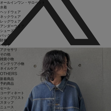
オールインワン・サロペット
水着
ヘッドウェア
ネックウェア
レッグウェア
アンダーウェア
シューズ
バッグ
財布
ベルト
アクセサリ
その他
雑貨小物
インテリア小物
ネイルケア
OTHERS
新着商品
予約商品
セール
コーディネート
ショップリスト
スタッフ
ニュース