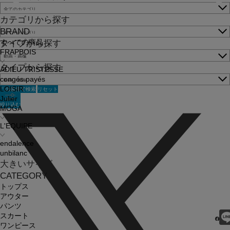
カテゴリから探す
BRAND
すべての商品
タイプから探す
FRAPBOIS
タイプから探す
ADIEU TRISTESSE
congés payés
この条件で検索
リセット
LOISIR
Julier
絞り込む
MOGA
L'EQUIPE
endalence
unbilanc
大きいサイズ
CATEGORY
トップス
アウター
パンツ
スカート
ワンピース