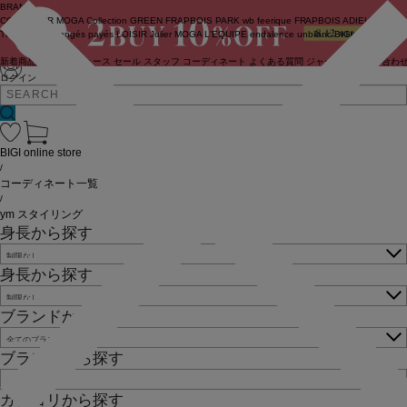
BRAND
COUTURIER
MOGA Collection
GREEN
FRAPBOIS PARK
wb
feerique
FRAPBOIS
ADIEU
TRISTESSE
congés payés
LOISIR
Julier
MOGA
L'EQUIPE
endalence
unbilanc
BIGI online store
新着商品
(ライブ)
ニュース
セール
スタッフ
コーディネート
よくある質問
ジャーナル
お問い合わ
ログイン
BIGI online store
/
コーディネート一覧
/
ym スタイリング
身長から探す
身長から探す
ブランドから探す
ブランドから探す
カテゴリから探す