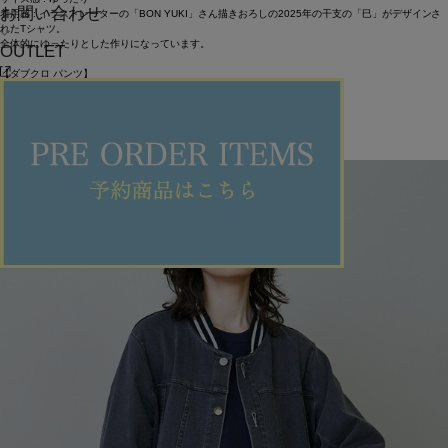
お問い合わせ
着用感 : イラストレーターの「BON YUKI」さん描きおろしの2025年の干支の「巳」がデザインさ
れたTシャツ。
全体的にゆったりとした作りになっています。
OUTLET
【ダブクロ パンツ】
着用サイズ/カラー : 2サイズ（L）/ブラック
サイズ感 : ゆったり
着用感 : ストレッチの効いたシワになりにくい素材のサルエルパンツ。
同素材のシャツと合わせてセットアップとしてもオススメです。
ITEMS