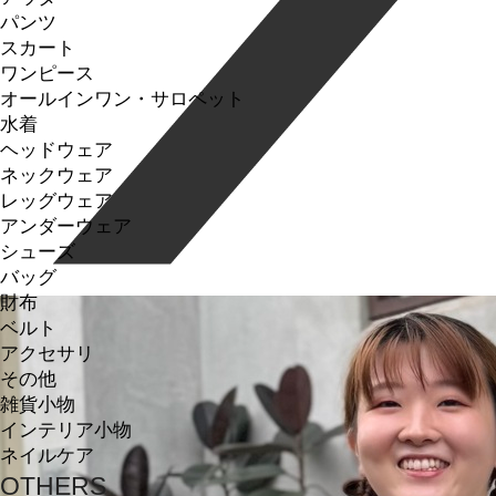
パンツ
スカート
ワンピース
オールインワン・サロペット
水着
ヘッドウェア
ネックウェア
レッグウェア
アンダーウェア
シューズ
バッグ
財布
ベルト
アクセサリ
その他
雑貨小物
インテリア小物
ネイルケア
OTHERS