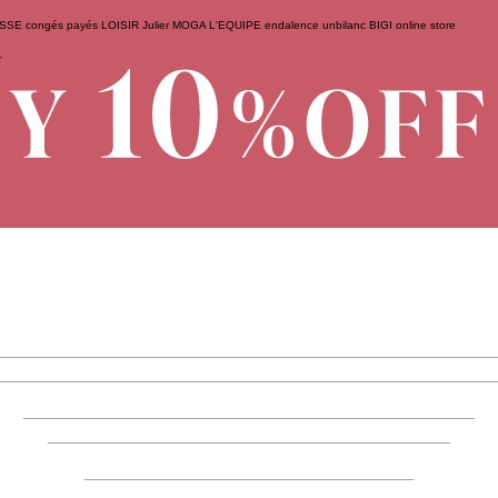
ESSE
congés payés
LOISIR
Julier
MOGA
L'EQUIPE
endalence
unbilanc
BIGI online store
せ