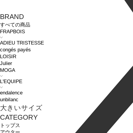
BRAND
すべての商品
FRAPBOIS
ADIEU TRISTESSE
congés payés
LOISIR
Julier
MOGA
L'EQUIPE
endalence
unbilanc
大きいサイズ
CATEGORY
トップス
アウター