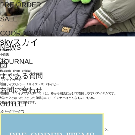
PRE ORDER
SALE
COORDINATE
sky
スカイ
NEWS
FRAPBOIS
中目黒
155cm
JOURNAL
frapbois_shop_official
よくある質問
2025.03.10
【ドライカーデ】
着用サイズ/カラー :1サイズ（M）/ネイビー
お問い合わせ
サイズ感 : ややゆったり
着用感 : ドライタッチな綿ニットは、春から初夏にかけて着回しやすいアイテムです。
Vネックとゆったりとした身幅なので、インナーはどんなものでもOK。
OUTLET
1枚あるととても便利です。
【パークマークT】
着用サイズ/カラー :1サイズ（M）/ブラック
サイズ感 : ジャスト
着用感 : グリーンのパーキーが目を引くデザインです。
一枚で着ても、羽織り物のインナーにしても使いやすいフラボアの半袖Tシャツ。
パーキーのシリーズは色違いで何枚も欲しくなります。