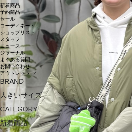
新着商品
予約商品
セール
コーディネート
ショップリスト
スタッフ
ニュース
ジャーナル
よくある質問
お問い合わせ
アウトレット
BRAND
大きいサイズ
CATEGORY
新着商品