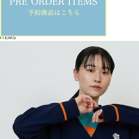
【ウォークパンツ】
着用サイズ/カラー :1サイズ（M）/グリーン
サイズ感 : ジャスト
着用感 : エメラルドグリーンが春らしいパンツを合わせました。
丸みがあるパンツはフラボアで人気の形です。
綿素材なので長い期間お使いいただけます。
ITEMS