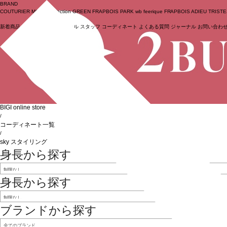
BRAND
COUTURIER
MOGA Collection
GREEN
FRAPBOIS PARK
wb
feerique
FRAPBOIS
ADIEU TRIST
新着商品
(ライブ)
ニュース
セール
スタッフ
コーディネート
よくある質問
ジャーナル
お問い合わ
ログイン
BIGI online store
/
コーディネート一覧
/
sky スタイリング
身長から探す
身長から探す
ブランドから探す