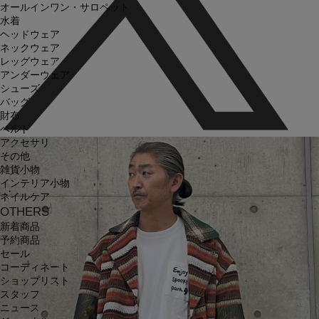
オールインワン・サロペット
水着
ヘッドウェア
ネックウェア
レッグウェア
アンダーウェア
シューズ
バッグ
財布
ベルト
アクセサリ
その他
雑貨小物
インテリア小物
ネイルケア
OTHERS
新着商品
予約商品
セール
コーディネート
ショップリスト
スタッフ
ニュース