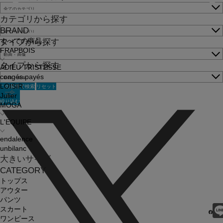
カテゴリから探す
BRAND
すべての商品
タイプから探す
FRAPBOIS
タイプから探す
ADIEU TRISTESSE
congés payés
この条件で検索
リセット
LOISIR
Julier
絞り込む
MOGA
L'EQUIPE
endalence
unbilanc
大きいサイズ
CATEGORY
トップス
アウター
パンツ
スカート
ワンピース