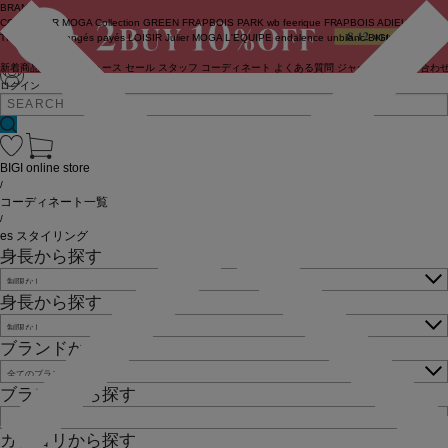
BRAND
COUTURIER
MOGA Collection
GREEN
FRAPBOIS PARK
wb
feerique
FRAPBOIS
ADIEU
TRISTESSE
congés payés
LOISIR
Julier
MOGA
L'EQUIPE
endalence
unbilanc
BIGI online store
新着商品
(ライブ)
ニュース
セール
スタッフ
コーディネート
よくある質問
ジャーナル
お問い合わ
ログイン
BIGI online store
/
コーディネート一覧
/
es スタイリング
身長から探す
身長から探す
ブランドから探す
ブランドから探す
カテゴリから探す