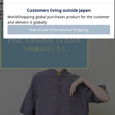
お問い合わせ
着用サイズ/カラー : 2サイズ（L）/パープル系
サイズ感 : ジャスト
着用感 : 夏らしいマドラスチェックのパンツ。
OUTLET
配色やカラーリングにこだわったオリジナルテキスタイルを使用しており、カジュアル過ぎず上品
な印象です。
生地感も軽く、清涼感ある素材感です。
ITEMS