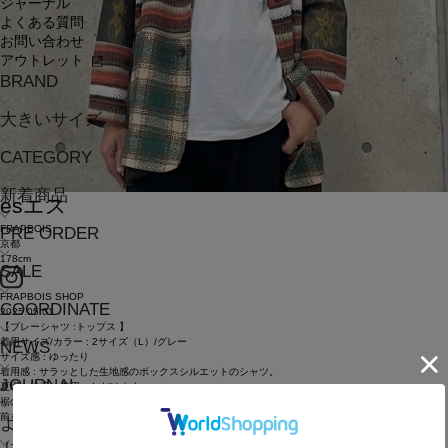
ジャーナル
よくある質問
お問い合わせ
アウトレット
BRAND
大きいサイズ
CATEGORY
新着商品
es
エス
FRAPBOIS
PRE ORDER
京都
178cm
SALE
FRAPBOIS SHOP
COORDINATE
2025.05.01
【ブレーシャツ :トップス 】
着用サイズ/カラー : 2サイズ（L）/グレー
NEWS
サイズ感 : ゆったり
着用感 : サラッとした生地感のボックスシルエットのシャツ。
JOURNAL
夏場も快適に着用いただけます。
裾のリボンでアレンジも可能。
前を開けた際、前立てに現れるカラーテープもポイントです。
よくある質問
【マドラスビュー :パンツ 】