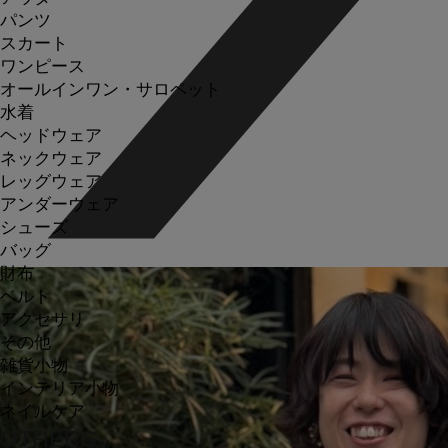
パンツ
スカート
ワンピース
オールインワン・サロペット
水着
ヘッドウェア
ネックウェア
レッグウェア
アンダーウェア
シューズ
バッグ
財布
ベルト
アクセサリ
その他
雑貨小物
インテリア小物
ネイルケア
OTHERS