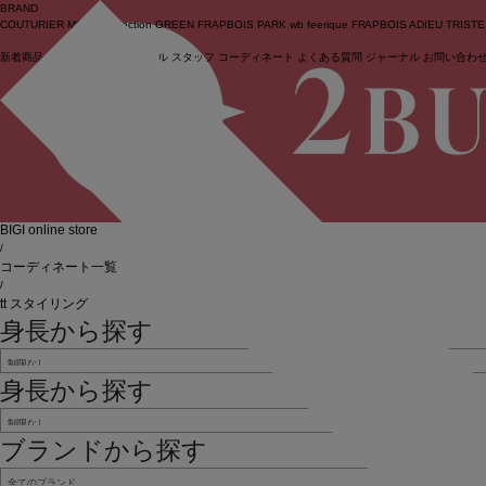
BRAND
COUTURIER
MOGA Collection
GREEN
FRAPBOIS PARK
wb
feerique
FRAPBOIS
ADIEU TRIST
新着商品
(ライブ)
ニュース
セール
スタッフ
コーディネート
よくある質問
ジャーナル
お問い合わ
ログイン
BIGI online store
/
コーディネート一覧
/
tt スタイリング
身長から探す
身長から探す
ブランドから探す