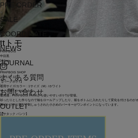
PRE ORDER
SALE
COORDINATE
tt
トモ
NEWS
FRAPBOIS
中目黒
154cm
JOURNAL
FRAPBOIS SHOP
よくある質問
2025.07.11
【パークポケT】
着用サイズ/カラー : 1サイズ（M）/ホワイト
お問い合わせ
サイズ感 : ややゆったり
着用感 : FRAPBOIS PARKから使いやすいポケTが登場。
ゆったりとした作りなので袖をロールアップしたり、裾をボトムに入れたりして変化を付けるのが
OUTLET
胸ポケにさり気なく刺しゅうされた小さめのパーキーがワンポイントになっています。
【サタック パンツ】
着用サイズ/カラー : 1サイズ（M）/ブラック
サイズ感 : ややゆったり
着用感 : ドレープ感と光沢が上品な雰囲気の変形パンツ。
トップスやシューズによって色々な着方を楽しめます。
今回はカジュアルスタイルで着てみました。