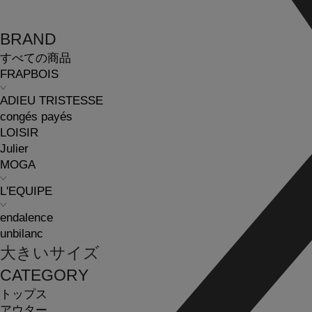
BRAND
すべての商品
FRAPBOIS
ADIEU TRISTESSE
congés payés
LOISIR
Julier
MOGA
L'EQUIPE
endalence
unbilanc
大きいサイズ
CATEGORY
トップス
アウター