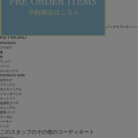
【ドラムBAG】
見た目も楽しいドラム型のサコッシュ。
ちょっとしたお出かけに使いやすいバッグです。
7/11(金)～フラボアの通常価格商品をお買い上げの方に、先着でオリジナル缶バッチをプレゼント
数量限定なので、ぜひお早めにチェックしてください。
KEYWORD
FRAPBOIS
フラボア
夏
秋
Tシャツ
パンツ
ユニセックス
FRAPBOIS PARK
お出かけ
リラックス
大人カジュアル
ジェンダーレス
カットソー
低身長コーデ
カジュアル
変形パンツ
サンダル
パーキー
バッグ
このスタッフのその他のコーディネート
VIEW ALL