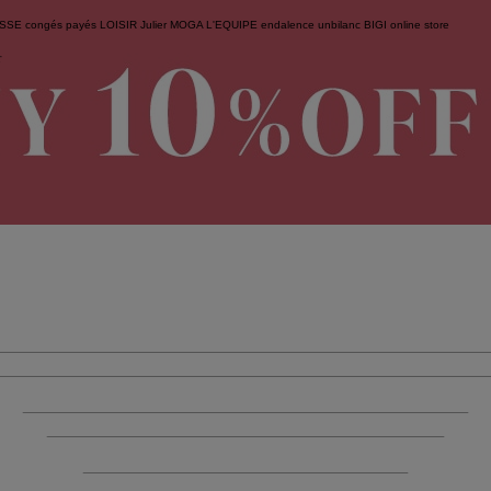
ESSE
congés payés
LOISIR
Julier
MOGA
L'EQUIPE
endalence
unbilanc
BIGI online store
せ