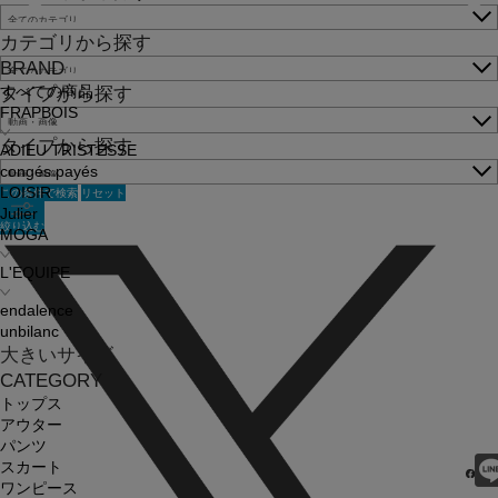
カテゴリから探す
BRAND
すべての商品
タイプから探す
FRAPBOIS
タイプから探す
ADIEU TRISTESSE
congés payés
この条件で検索
リセット
LOISIR
Julier
絞り込む
MOGA
L'EQUIPE
endalence
unbilanc
大きいサイズ
CATEGORY
トップス
アウター
パンツ
スカート
ワンピース