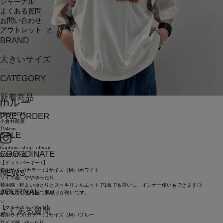
ジャーナル
よくある質問
お問い合わせ
アウトレット
BRAND
大きいサイズ
CATEGORY
新着商品
rh
ルー
FRAPBOIS
PRE ORDER
小倉井筒屋
154cm
SALE
frapbois_shop_official
COORDINATE
2025.07.11
【ドットパーキーT】
着用サイズ/カラー : 1サイズ（M）/ホワイト
NEWS
サイズ感 : ややゆったり
着用感 : 程よいゆとりとスッキリシルエットで1枚でも良いし、インナー使いもできます◎
JOURNAL
厚すぎない生地感で肌触りが良いです。
【マルチスト パンツ】
よくある質問
着用サイズ/カラー : 1サイズ（M）/ブルー
サイズ感 : ゆったり