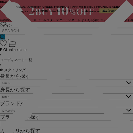
BRAND
COUTURIER
MOGA Collection
GREEN
FRAPBOIS PARK
wb
feerique
FRAPBOIS
ADIEU
TRISTESSE
congés payés
LOISIR
Julier
MOGA
L'EQUIPE
endalence
unbilanc
BIGI online store
新着商品
(ライブ)
ニュース
セール
スタッフ
コーディネート
よくある質問
ジャーナル
お問い合わ
ログイン
BIGI online store
/
コーディネート一覧
/
rh スタイリング
身長から探す
身長から探す
ブランドから探す
ブランドから探す
カテゴリから探す