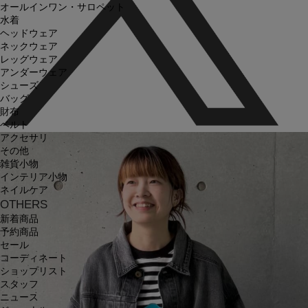
オールインワン・サロペット
水着
ヘッドウェア
ネックウェア
レッグウェア
アンダーウェア
シューズ
バッグ
財布
ベルト
アクセサリ
その他
雑貨小物
インテリア小物
ネイルケア
OTHERS
新着商品
予約商品
セール
コーディネート
ショップリスト
スタッフ
ニュース