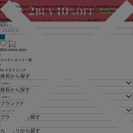
BRAND
COUTURIER
MOGA Collection
GREEN
FRAPBOIS PARK
wb
feerique
FRAPBOIS
ADIEU
TRISTESSE
congés payés
LOISIR
Julier
MOGA
L'EQUIPE
endalence
unbilanc
BIGI online store
新着商品
(ライブ)
ニュース
セール
スタッフ
コーディネート
よくある質問
ジャーナル
お問い合わ
ログイン
BIGI online store
/
コーディネート一覧
/
hy スタイリング
身長から探す
身長から探す
ブランドから探す
ブランドから探す
カテゴリから探す