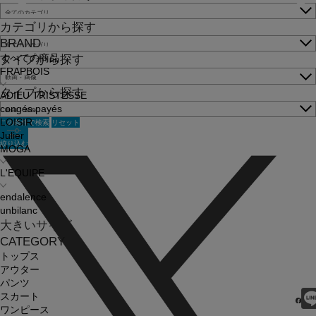
カテゴリから探す
BRAND
すべての商品
タイプから探す
FRAPBOIS
タイプから探す
ADIEU TRISTESSE
congés payés
この条件で検索
リセット
LOISIR
Julier
絞り込む
MOGA
L'EQUIPE
endalence
unbilanc
大きいサイズ
CATEGORY
トップス
アウター
パンツ
スカート
ワンピース