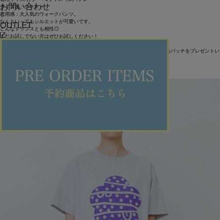
お問い合わせ
サイズ感 : ジャスト
着用感：大人気のウォークパンツ。
なんといってもシルエットが可愛いです。
OUTLET
どんなトップスとも相性◎
まだお試しでない方はぜひお試しください！
7/11(金)～フラボアの通常価格商品をお買い上げの方に、先着でオリジナル缶バッチをプレゼントい
たします。
数量限定なので、ぜひお早めにチェックしてください。
ITEMS