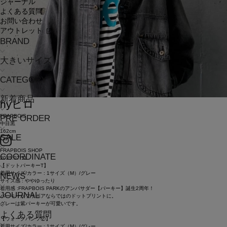
ジャーナル
よくある質問
お問い合わせ
アウトレット
BRAND
大きいサイズ
CATEGORY
新着商品
hy
ヒロ
FRAPBOIS
PRE ORDER
中目黒
162cm
SALE
FRAPBOIS SHOP
COORDINATE
2025.07.11
【ドットパーキーT】
着用サイズ/カラー : 1サイズ（M）/グレー
NEWS
サイズ感 : ややゆったり
着用感 :FRAPBOIS PARKのアンバサダー【パーキー】誕生2周年！
JOURNAL
パーキーがフラボアならではのドットプリントに。
グレーは紫パーキーが可愛いです。
よくある質問
【ウォークパンツ②】
着用サイズ/カラー : 1サイズ（M）/グレー