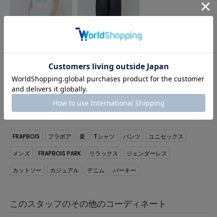
FRAPBOIS PARK
FRAPBOIS
ドットパーキーT
SPモーメントデニム パ
ンツ
サイズ：2
サイズ：3
¥5,940
¥9,405
55%OFF
KEYWORD
FRAPBOIS
フラボア
夏
Tシャツ
パンツ
ユニセックス
メンズ
FRAPBOIS PARK
リラックス
ジェンダーレス
カットソー
カジュアル
デニム
パーキー
このスタッフのその他のコーディネート