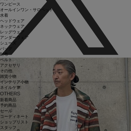
ワンピース
オールインワン・サロペット
水着
ヘッドウェア
ネックウェア
レッグウェア
アンダーウェア
シューズ
バッグ
財布
ベルト
アクセサリ
その他
雑貨小物
インテリア小物
ネイルケア
OTHERS
新着商品
予約商品
セール
コーディネート
ショップリスト
スタッフ