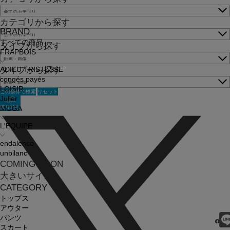
カテゴリから探す
BRAND
すべての商品
タイプから探す
FRAPBOIS
タイプから探す
ADIEU TRISTESSE
congés payés
LOISIR
この条件で検索
リセット
Julier
絞り込む
MOGA
L'EQUIPE
endalence
unbilanc
COMING SOON
大きいサイズ
CATEGORY
トップス
アウター
パンツ
スカート