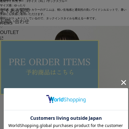
着用サイズ/カラー : 3サイズ（XL）/サックスブルー
サイズ感 : ゆったり
よくある質問
着用感 : 涼しげなライトカラーのデニムは、軽い生地感と通気性の良いワイドシルエットで、暑い
季節にも快適に着用いただけます。
腰回りがスッキリとしているので、タックインスタイルも映える一本です。
お問い合わせ
ITEMS
OUTLET