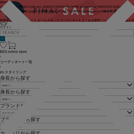
BRAND
COUTURIER
MOGA Collection
GREEN
FRAPBOIS PARK
wb
feerique
FRAPBOIS
ADIEU
TRISTESSE
congés payés
LOISIR
Julier
MOGA
L'EQUIPE
endalence
unbilanc
BIGI online store
新着商品
(ライブ)
ニュース
セール
スタッフ
コーディネート
よくある質問
ジャーナル
お問い合わ
ログイン
BIGI online store
/
コーディネート一覧
/
es スタイリング
身長から探す
身長から探す
ブランドから探す
ブランドから探す
カテゴリから探す