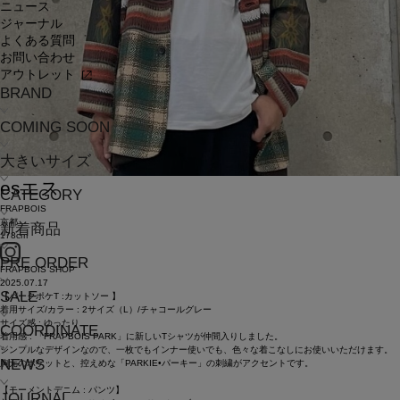
ニュース
ジャーナル
よくある質問
お問い合わせ
アウトレット
BRAND
COMING SOON
大きいサイズ
es
エス
CATEGORY
FRAPBOIS
京都
新着商品
178cm
PRE ORDER
FRAPBOIS SHOP
2025.07.17
SALE
【パークポケT :カットソー 】
着用サイズ/カラー : 2サイズ（L）/チャコールグレー
サイズ感 : ゆったり
COORDINATE
着用感 : 「FRAPBOIS PARK」に新しいTシャツが仲間入りしました。
シンプルなデザインなので、一枚でもインナー使いでも、色々な着こなしにお使いいただけます。
NEWS
胸元のポケットと、控えめな「PARKIE•パーキー」の刺繍がアクセントです。
【モーメントデニム : パンツ】
JOURNAL