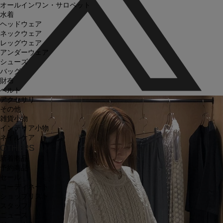
オールインワン・サロペット
水着
ヘッドウェア
ネックウェア
レッグウェア
アンダーウェア
シューズ
バッグ
財布
ベルト
アクセサリ
その他
雑貨小物
インテリア小物
ネイルケア
OTHERS
新着商品
予約商品
セール
コーディネート
ショップリスト
スタッフ
ニュース