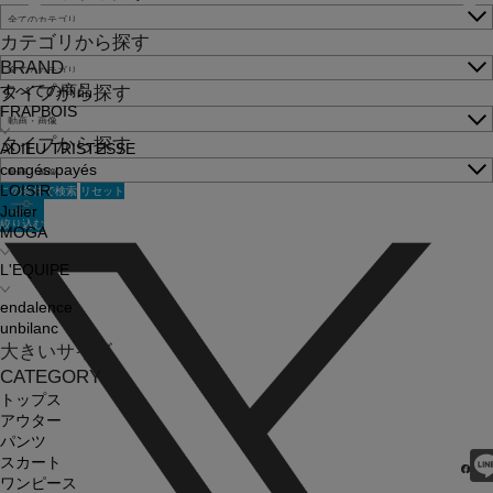
カテゴリから探す
BRAND
すべての商品
タイプから探す
FRAPBOIS
タイプから探す
ADIEU TRISTESSE
congés payés
この条件で検索
リセット
LOISIR
Julier
絞り込む
MOGA
L'EQUIPE
endalence
unbilanc
大きいサイズ
CATEGORY
トップス
アウター
パンツ
スカート
ワンピース