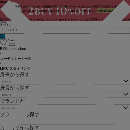
BRAND
COUTURIER
MOGA Collection
GREEN
FRAPBOIS PARK
wb
feerique
FRAPBOIS
ADIEU
TRISTESSE
congés payés
LOISIR
Julier
MOGA
L'EQUIPE
endalence
unbilanc
BIGI online store
新着商品
(ライブ)
ニュース
セール
スタッフ
コーディネート
よくある質問
ジャーナル
お問い合わ
ログイン
BIGI online store
/
コーディネート一覧
/
MIKU スタイリング
身長から探す
身長から探す
ブランドから探す
ブランドから探す
カテゴリから探す