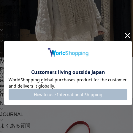
ジャーナル
よくある質問
お問い合わせ
アウトレット
BRAND
大きいサイズ
CATEGORY
新着商品
MIKU
ミク
LOISIR
PRE ORDER
丸ビル
153cm
SALE
2025.08.13
Buket Baggage ショルダーバッグ別注カラーレッド✨
ワンピースのクラシカルなスタイルに抜け感を与えてくれます✨
COORDINATE
ITEMS
NEWS
JOURNAL
よくある質問