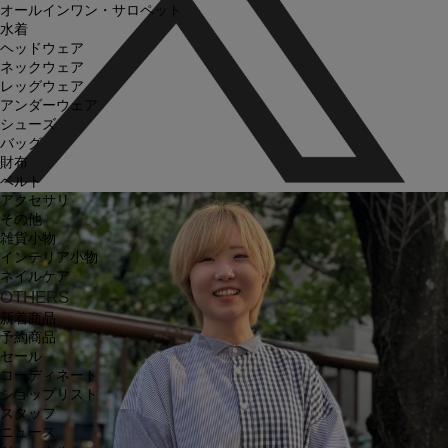
オールインワン・サロペット
水着
ヘッドウェア
ネックウェア
レッグウェア
アンダーウェア
シューズ
バッグ
財布
ベルト
アクセサリ
その他
雑貨小物
インテリア小物
ネイルケア
OTHERS
新着商品
予約商品
セール
コーディネート
ショップリスト
スタッフ
ニュース