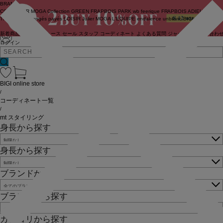
BRAND
COUTURIER
MOGA Collection
GREEN
FRAPBOIS PARK
wb
feerique
FRAPBOIS
ADIEU
TRISTESSE
congés payés
LOISIR
Julier
MOGA
L'EQUIPE
endalence
unbilanc
BIGI online store
新着商品
(ライブ)
ニュース
セール
スタッフ
コーディネート
よくある質問
ジャーナル
お問い合わ
ログイン
BIGI online store
/
コーディネート一覧
/
mt スタイリング
身長から探す
身長から探す
ブランドから探す
ブランドから探す
カテゴリから探す