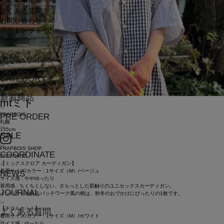
ジャーナル
よくある質問
お問い合わせ
アウトレット
BRAND
大きいサイズ
CATEGORY
新着商品
mt
ミト
FRAPBOIS
PRE ORDER
札幌
155cm
SALE
FRAPBOIS SHOP
COORDINATE
2025.09.15
【ミックスクロア カーディガン】
着用サイズ/カラー : 1サイズ（M）/ベージュ
NEWS
サイズ感 : ややゆったり
着用感 : ちくちくしない、さらっとした肌触りのユニセックスカーディガン。
JOURNAL
インパクトのあるパッチワーク風の柄は、秋冬のおでかけにぴったりの1枚です。
【チロルカット】
よくある質問
着用サイズ/カラー : 1サイズ（M）/ホワイト
サイズ感 : ゆったり