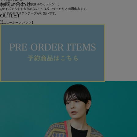
お問い合わせ
着用感 : さらっとした肌触りのカットソー。
1サイズでもやや大きめなので、1枚でゆったりと着用出来ます。
サイドのチロリアンテープが可愛いです。
OUTLET
【ニューホーン パンツ】
着用サイズ/カラー : 1サイズ（M）/ブルー
サイズ感 : ややゆったり
着用感 : ストレッチの効いた、ドライタッチのデザインパンツ。
独特なシルエットが可愛いです。
接触冷感で暑い日にもオススメ。
【グレースタイル】
着用サイズ/カラー : 1サイズ（23.5㎝）/グレー
サイズ感 : ゆったり
着用感 : 軽い履き心地の、パンサーコラボスニーカー。
お洋服を選ばない、万能なグレーカラーです。
ITEMS