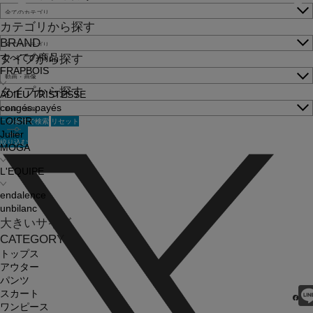
カテゴリから探す
BRAND
すべての商品
タイプから探す
FRAPBOIS
タイプから探す
ADIEU TRISTESSE
congés payés
この条件で検索
リセット
LOISIR
Julier
絞り込む
MOGA
L'EQUIPE
endalence
unbilanc
大きいサイズ
CATEGORY
トップス
アウター
パンツ
スカート
ワンピース