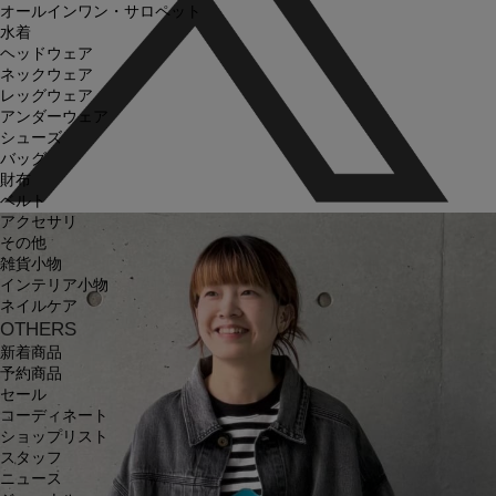
オールインワン・サロペット
水着
ヘッドウェア
ネックウェア
レッグウェア
アンダーウェア
シューズ
バッグ
財布
ベルト
アクセサリ
その他
雑貨小物
インテリア小物
ネイルケア
OTHERS
新着商品
予約商品
セール
コーディネート
ショップリスト
スタッフ
ニュース