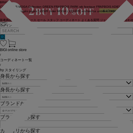
BRAND
COUTURIER
MOGA Collection
GREEN
FRAPBOIS PARK
wb
feerique
FRAPBOIS
ADIEU
TRISTESSE
congés payés
LOISIR
Julier
MOGA
L'EQUIPE
endalence
unbilanc
BIGI online store
新着商品
(ライブ)
ニュース
セール
スタッフ
コーディネート
よくある質問
ジャーナル
お問い合わ
ログイン
BIGI online store
/
コーディネート一覧
/
hy スタイリング
身長から探す
身長から探す
ブランドから探す
ブランドから探す
カテゴリから探す