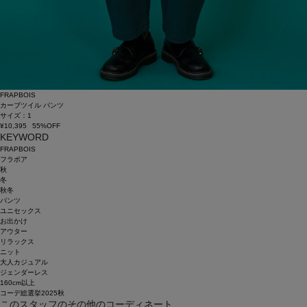
FRAPBOIS
カーブツイル パンツ
サイズ：1
¥10,395
55%OFF
KEYWORD
FRAPBOIS
フラボア
秋
冬
秋冬
パンツ
ユニセックス
お出かけ
アウター
リラックス
ニット
大人カジュアル
ジェンダーレス
160cm以上
コーデ総選挙2025秋
このスタッフのその他のコーディネート