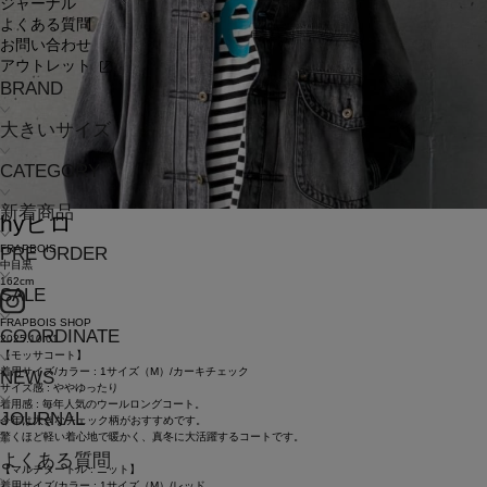
ジャーナル
よくある質問
お問い合わせ
アウトレット
BRAND
大きいサイズ
CATEGORY
新着商品
hy
ヒロ
FRAPBOIS
PRE ORDER
中目黒
162cm
SALE
FRAPBOIS SHOP
COORDINATE
2025.10.01
【モッサコート】
着用サイズ/カラー : 1サイズ（M）/カーキチェック
NEWS
サイズ感 : ややゆったり
着用感 : 毎年人気のウールロングコート。
JOURNAL
今年は大きなチェック柄がおすすめです。
驚くほど軽い着心地で暖かく、真冬に大活躍するコートです。
よくある質問
【マルチタートル : ニット】
着用サイズ/カラー : 1サイズ（M）/レッド