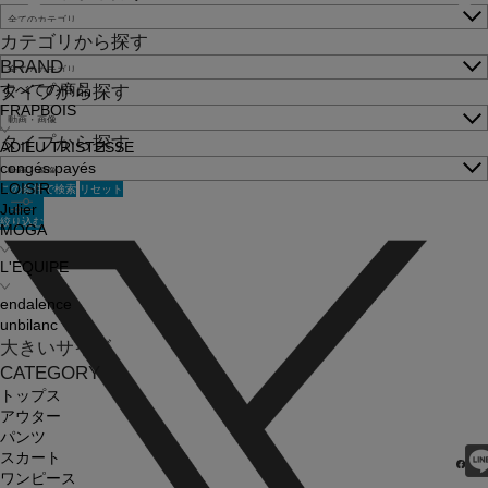
カテゴリから探す
BRAND
すべての商品
タイプから探す
FRAPBOIS
タイプから探す
ADIEU TRISTESSE
congés payés
この条件で検索
リセット
LOISIR
Julier
絞り込む
MOGA
L'EQUIPE
endalence
unbilanc
大きいサイズ
CATEGORY
トップス
アウター
パンツ
スカート
ワンピース