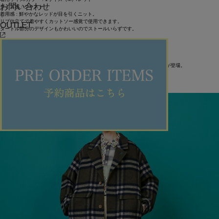
お問い合わせ
サイズ感 : ジャスト
着用感 : 鮮やかなレッドが目を引くニット。
リブ仕立てで着やすくカットソー感覚で使用できます。
OUTLET
タートル部分のデザインもかわいいのでストールいらずです。
【カーブツイル : パンツ】
着用サイズ/カラー : 1サイズ（M）/グリーン
サイズ感 : ジャスト
着用感 : 人気の「カーブシリーズ」から、冬に使いやすい厚手のツイル素材が登場。
深みのあるグリーンは履くだけで一気に冬らしい雰囲気に。
色違いで数本欲しくなる使いやすさです！
ITEMS