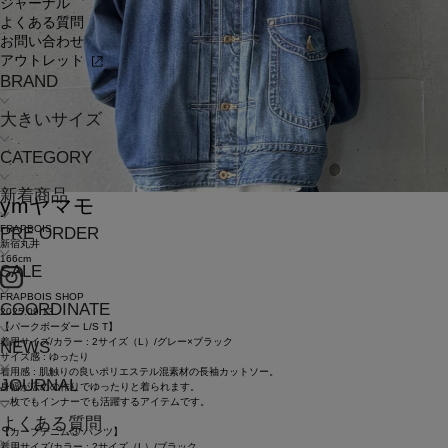
ジャーナル
よくある質問
お問い合わせ
アウトレット
BRAND
大きいサイズ
CATEGORY
新着商品
ym
ヤマモ
FRAPBOIS
PRE ORDER
新宿丸井
166cm
SALE
FRAPBOIS SHOP
COORDINATE
2025.09.13
【パークボーダー L/S T】
着用サイズ/カラー : 2サイズ（L）/グレー×ブラック
NEWS
サイズ感 : ゆったり
着用感 : 肌触りの良いポリエステル混素材の長袖カットソー。
JOURNAL
身幅が広めの作りでゆったりと着られます。
一枚でもインナーでも活躍するアイテムです。
よくある質問
【カーブデニム③ パンツ】
着用サイズ/カラー : 2サイズ（L）/ブラック