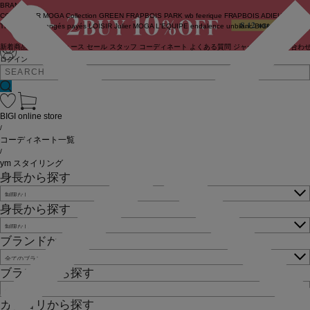
BRAND
COUTURIER
MOGA Collection
GREEN
FRAPBOIS PARK
wb
feerique
FRAPBOIS
ADIEU
TRISTESSE
congés payés
LOISIR
Julier
MOGA
L'EQUIPE
endalence
unbilanc
BIGI online store
新着商品
(ライブ)
ニュース
セール
スタッフ
コーディネート
よくある質問
ジャーナル
お問い合わ
ログイン
BIGI online store
/
コーディネート一覧
/
ym スタイリング
身長から探す
身長から探す
ブランドから探す
ブランドから探す
カテゴリから探す