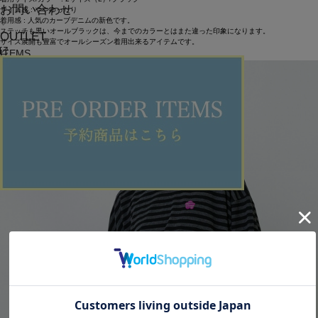
お問い合わせ
サイズ感 : ややゆったり
着用感 : 人気のカーブデニムの新色です。
ステッチも黒いオールブラックは、今までのカラーとはまた違った印象になります。
OUTLET
サイズ展開も豊富でオールシーズン着用出来るアイテムです。
ITEMS