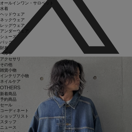
オールインワン・サロペット
水着
ヘッドウェア
ネックウェア
レッグウェア
アンダーウェア
シューズ
バッグ
財布
ベルト
アクセサリ
その他
雑貨小物
インテリア小物
ネイルケア
OTHERS
新着商品
予約商品
セール
コーディネート
ショップリスト
スタッフ
ニュース