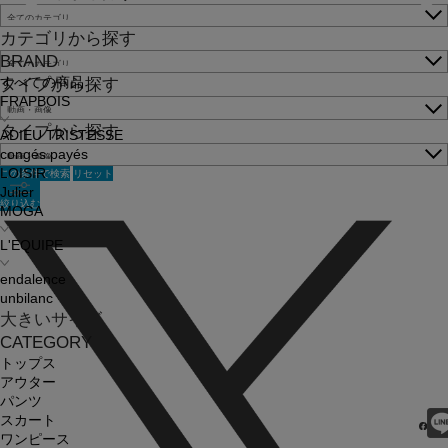
カテゴリから探す
BRAND
すべての商品
タイプから探す
FRAPBOIS
タイプから探す
ADIEU TRISTESSE
congés payés
この条件で検索
リセット
LOISIR
Julier
絞り込む
MOGA
L'EQUIPE
endalence
unbilanc
大きいサイズ
CATEGORY
トップス
アウター
パンツ
スカート
ワンピース