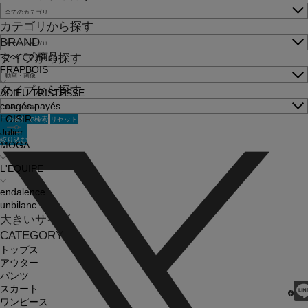
カテゴリから探す
BRAND
すべての商品
タイプから探す
FRAPBOIS
タイプから探す
ADIEU TRISTESSE
congés payés
この条件で検索
リセット
LOISIR
Julier
絞り込む
MOGA
L'EQUIPE
endalence
unbilanc
大きいサイズ
CATEGORY
トップス
アウター
パンツ
スカート
ワンピース