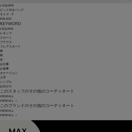
L'EQUIPE
ビット付きバッグ
サイズ：F
¥39,600
KEYWORD
L’EQUIPE
レキップ
スカート
ブラウス
フレアスカート
春
秋
冬
お仕事
お食事
オケージョン
入卒
シンプル
お出かけ
このスタッフのその他のコーディネート
VIEW ALL
VIEW ALL ＞
このブランドのその他のコーディネート
VIEW ALL
VIEW ALL ＞