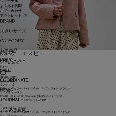
ジャーナル
よくある質問
お問い合わせ
アウトレット
BRAND
大きいサイズ
CATEGORY
新着商品
KSB
ケーエスビー
L'EQUIPE
PRE ORDER
京王百貨店新宿
158cm
SALE
lequipe_staff
COORDINATE
2025.09.16
【ブラウス】
着用サイズ/カラー : 38サイズ（M）/オフホワイト×ブラック
NEWS
サイズ感 :ジャスト
着用感：ボタン位置が中心からずれていることにより、
JOURNAL
首元がとても女性らしい印象に。
【スカート】
よくある質問
着用サイズ/カラー : 38サイズ（M）/オフホワイト×ブラック
サイズ感 :ジャスト