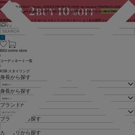
BRAND
COUTURIER
MOGA Collection
GREEN
FRAPBOIS PARK
wb
feerique
FRAPBOIS
ADIEU
TRISTESSE
congés payés
LOISIR
Julier
MOGA
L'EQUIPE
endalence
unbilanc
BIGI online store
新着商品
(ライブ)
ニュース
セール
スタッフ
コーディネート
よくある質問
ジャーナル
お問い合わ
ログイン
BIGI online store
/
コーディネート一覧
/
KSB スタイリング
身長から探す
身長から探す
ブランドから探す
ブランドから探す
カテゴリから探す