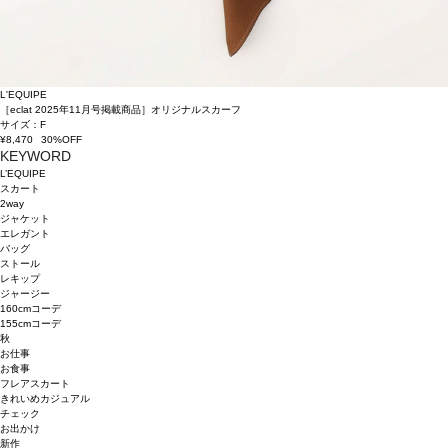
L'EQUIPE
［eclat 2025年11月号掲載商品］オリジナルスカーフ
サイズ：F
¥8,470
30%OFF
KEYWORD
L’EQUIPE
スカート
2way
ジャケット
エレガント
バッグ
ストール
レキップ
ジャージー
160cmコーデ
155cmコーデ
秋
お仕事
お食事
フレアスカート
きれいめカジュアル
チェック
お出かけ
新作