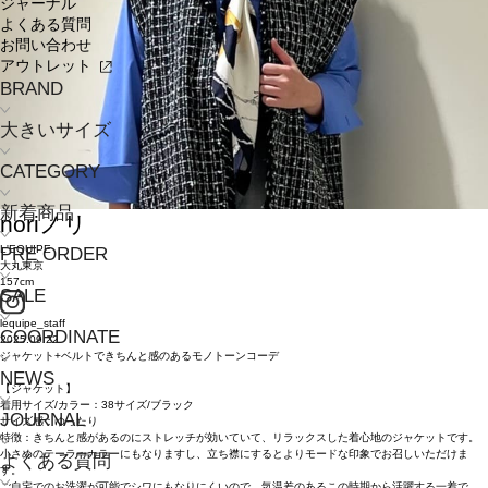
ジャーナル
よくある質問
お問い合わせ
アウトレット
BRAND
大きいサイズ
CATEGORY
新着商品
nori
ノリ
L'EQUIPE
PRE ORDER
大丸東京
157cm
SALE
lequipe_staff
COORDINATE
2025.09.22
ジャケット+ベルトできちんと感のあるモノトーンコーデ
NEWS
【ジャケット】
着用サイズ/カラー：38サイズ/ブラック
JOURNAL
サイズ感：ゆったり
特徴：きちんと感があるのにストレッチが効いていて、リラックスした着心地のジャケットです。
小さめのテーラーカラーにもなりますし、立ち襟にするとよりモードな印象でお召しいただけま
よくある質問
す。
ご自宅でのお洗濯が可能でシワにもなりにくいので、気温差のあるこの時期から活躍する一着で