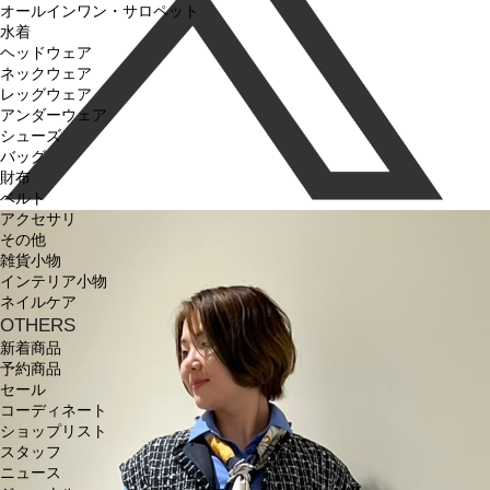
オールインワン・サロペット
水着
ヘッドウェア
ネックウェア
レッグウェア
アンダーウェア
シューズ
バッグ
財布
ベルト
アクセサリ
その他
雑貨小物
インテリア小物
ネイルケア
OTHERS
新着商品
予約商品
セール
コーディネート
ショップリスト
スタッフ
ニュース