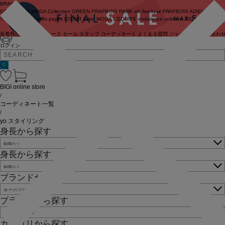
BRAND
COUTURIER
MOGA Collection
GREEN
FRAPBOIS PARK
wb
feerique
FRAPBOIS
ADIEU
TRISTESSE
congés payés
LOISIR
Julier
MOGA
L'EQUIPE
endalence
unbilanc
BIGI online store
新着商品
(ライブ)
ニュース
セール
スタッフ
コーディネート
よくある質問
ジャーナル
お問い合わ
ログイン
BIGI online store
/
コーディネート一覧
/
yo スタイリング
身長から探す
身長から探す
ブランドから探す
ブランドから探す
カテゴリから探す