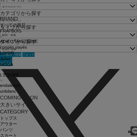
カテゴリから探す
BRAND
すべての商品
タイプから探す
FRAPBOIS
タイプから探す
ADIEU TRISTESSE
congés payés
LOISIR
この条件で検索
リセット
Julier
絞り込む
MOGA
L'EQUIPE
endalence
unbilanc
COMING SOON
大きいサイズ
CATEGORY
トップス
アウター
パンツ
スカート