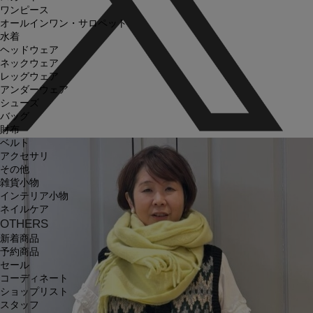
ワンピース
オールインワン・サロペット
水着
ヘッドウェア
ネックウェア
レッグウェア
アンダーウェア
シューズ
バッグ
財布
ベルト
アクセサリ
その他
雑貨小物
インテリア小物
ネイルケア
OTHERS
新着商品
予約商品
セール
コーディネート
ショップリスト
スタッフ