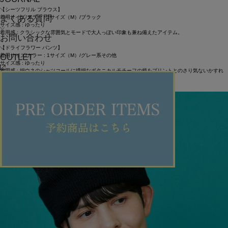
【シーツフリル ブラウス】
よくある質問
着用サイズ/カラー : 1サイズ（M）/ブラック
サイズ感 : ゆったり
着用感 : クラシックな雰囲気とモードで大人っぽい印象も兼ね備えたアイテム。
お問い合わせ
【ドライフラワー パンツ】
OUTLET
着用サイズ/カラー : 1サイズ（M）/グレー系その他
サイズ感 : ゆったり
着用感 : 細ウネのシャツコールに繊細なボタニカルモチーフの柄をプリントとのさり気ないかすれ
感がポイント◎
ITEMS