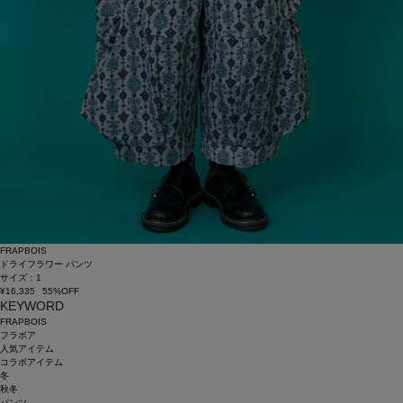
FRAPBOIS
ドライフラワー パンツ
サイズ：1
¥16,335
55%OFF
KEYWORD
FRAPBOIS
フラボア
人気アイテム
コラボアイテム
冬
秋冬
パンツ