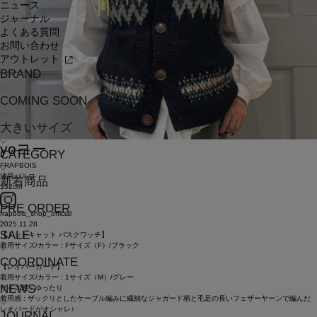
ニュース
ジャーナル
よくある質問
お問い合わせ
アウトレット
BRAND
COMING SOON
大きいサイズ
yo
ヨー
CATEGORY
FRAPBOIS
池袋パルコ
新着商品
152cm
PRE ORDER
frapbois_shop_official
2025.11.28
SALE
【ドットキャット バスクワッチ】
着用サイズ/カラー : Fサイズ（F）/ブラック
COORDINATE
【レオパーカーデ】
着用サイズ/カラー : 1サイズ（M）/グレー
NEWS
サイズ感 : ゆったり
着用感 : ザックリとしたケーブル編みに繊細なジャガード柄と毛足の長いフェザーヤーンで編んだ
レオパードがオシャレ♪
JOURNAL