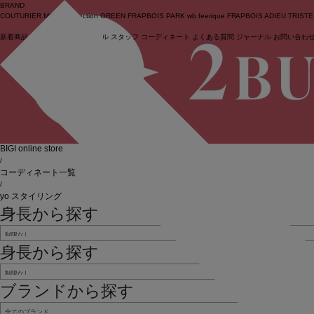
BRAND
COUTURIER
MOGA Collection
GREEN
FRAPBOIS PARK
wb
feerique
FRAPBOIS
ADIEU TRIST
新着商品
(ライブ)
ニュース
セール
スタッフ
コーディネート
よくある質問
ジャーナル
お問い合わ
ログイン
BIGI online store
/
コーディネート一覧
/
yo スタイリング
身長から探す
身長から探す
ブランドから探す