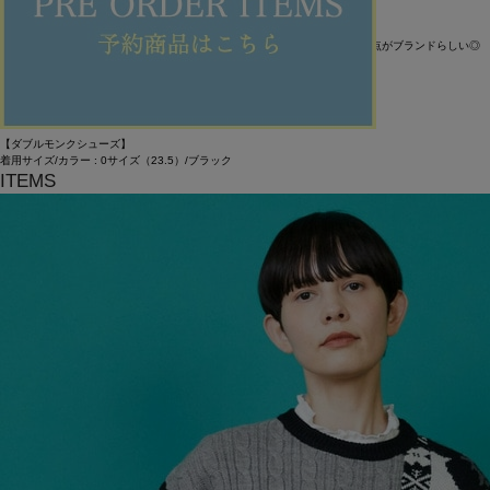
着用サイズ/カラー : 0サイズ（S）/ブラック
サイズ感 : ゆったり
着用感 : 上品で大人っぽい雰囲気ながらウエストがゴムとヒモでイージーな点がブランドらしい◎
【ブークレーチェックストール】
着用サイズ/カラー : Fサイズ（F）/ブルー
【ダブルモンクシューズ】
着用サイズ/カラー : 0サイズ（23.5）/ブラック
ITEMS