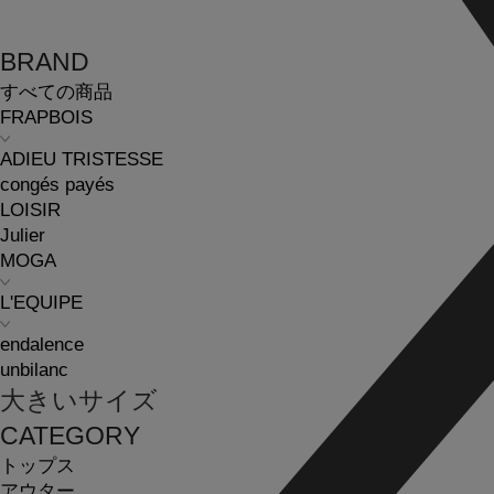
BRAND
すべての商品
FRAPBOIS
ADIEU TRISTESSE
congés payés
LOISIR
Julier
MOGA
L'EQUIPE
endalence
unbilanc
大きいサイズ
CATEGORY
トップス
アウター