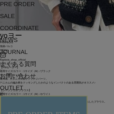
PRE ORDER
SALE
COORDINATE
yo
ヨー
NEWS
FRAPBOIS
池袋パルコ
152cm
JOURNAL
frapbois_shop_official
よくある質問
2025.12.01
【PWセーター】
着用サイズ/カラー : 1サイズ（M）/ブラック
お問い合わせ
サイズ感 : ゆったり
着用感 : ボタニカル柄やフリンジパーツ。
ハニカムの編み柄をドッキングしたかのようなインパクトのある雰囲気がオススメ♪
OUTLET
【シーツフリル ブラウス】
着用サイズ/カラー : 1サイズ（M）/ホワイト
サイズ感 : ゆったり
着用感 : フロントに大きなタックを取り、袖に細かなギャザーで膨らみ感を出したブラウス。
クラシックな雰囲気とモードで大人っぽい印象も兼ね備えたアイテム。
【ベロアサール パンツ】