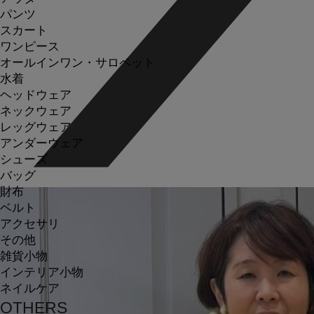
パンツ
スカート
ワンピース
オールインワン・サロペット
水着
ヘッドウェア
ネックウェア
レッグウェア
アンダーウェア
シューズ
バッグ
財布
ベルト
アクセサリ
その他
雑貨小物
インテリア小物
ネイルケア
OTHERS