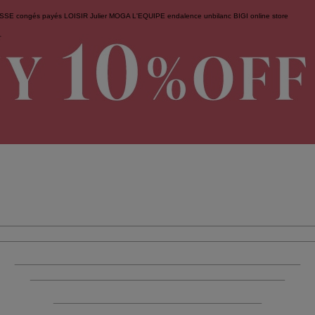
ESSE
congés payés
LOISIR
Julier
MOGA
L'EQUIPE
endalence
unbilanc
BIGI online store
せ