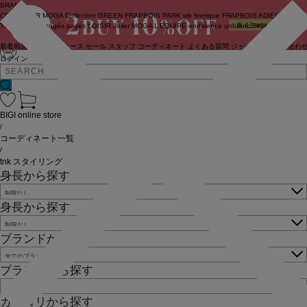
BRAND
COUTURIER
MOGA Collection
GREEN
FRAPBOIS PARK
wb
feerique
FRAPBOIS
ADIEU
TRISTESSE
congés payés
LOISIR
Julier
MOGA
L'EQUIPE
endalence
unbilanc
BIGI online store
新着商品
(ライブ)
ニュース
セール
スタッフ
コーディネート
よくある質問
ジャーナル
お問い合わ
ログイン
BIGI online store
/
コーディネート一覧
/
tnk スタイリング
身長から探す
身長から探す
ブランドから探す
ブランドから探す
カテゴリから探す