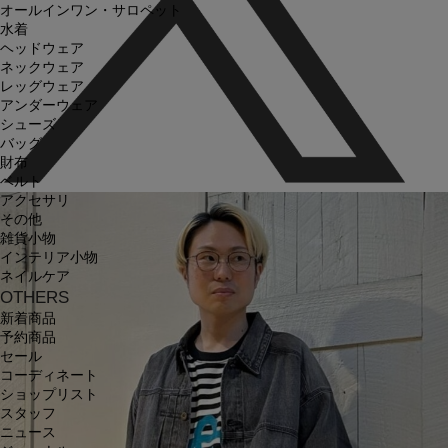
オールインワン・サロペット
水着
ヘッドウェア
ネックウェア
レッグウェア
アンダーウェア
シューズ
バッグ
財布
ベルト
アクセサリ
その他
雑貨小物
インテリア小物
ネイルケア
OTHERS
新着商品
予約商品
セール
コーディネート
ショップリスト
スタッフ
ニュース