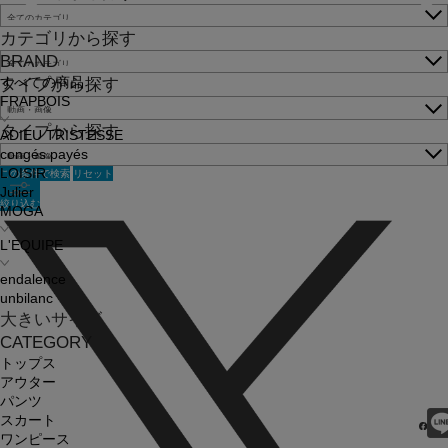
カテゴリから探す
BRAND
すべての商品
タイプから探す
FRAPBOIS
タイプから探す
ADIEU TRISTESSE
congés payés
この条件で検索
リセット
LOISIR
Julier
絞り込む
MOGA
L'EQUIPE
endalence
unbilanc
大きいサイズ
CATEGORY
トップス
アウター
パンツ
スカート
ワンピース