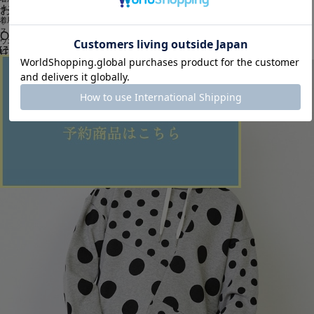
お問い合わせ
サイズ感 :ややゆったり
着用感 :ムーブデニムから新たなシルエットが登場！
ストレッチが効いたリラックスシルエットのテーパードパンツ。
OUTLET
ウエスト周りはゴムとヒモでラクに履けます。
ITEMS