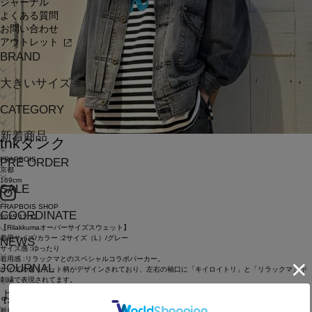
ジャーナル
よくある質問
お問い合わせ
アウトレット
BRAND
大きいサイズ
CATEGORY
新着商品
tnk
タンク
FRAPBOIS
PRE ORDER
京都
169cm
SALE
FRAPBOIS SHOP
COORDINATE
2025.12.12
【Rilakkumaオーバーサイズスウェット】
着用サイズ/カラー :2サイズ（L）/グレー
NEWS
サイズ感 :ゆったり
着用感 :リラックマとのスペシャルコラボパーカー。
JOURNAL
サイズの違うドット柄がデザインされており、左右の袖口に「キイロイトリ」と「リラックマ」が
刺繍で表現されてます。
よくある質問
【ムーブデニム テーパードパンツ】
着用サイズ/カラー :2サイズ（L）/サックスブルー