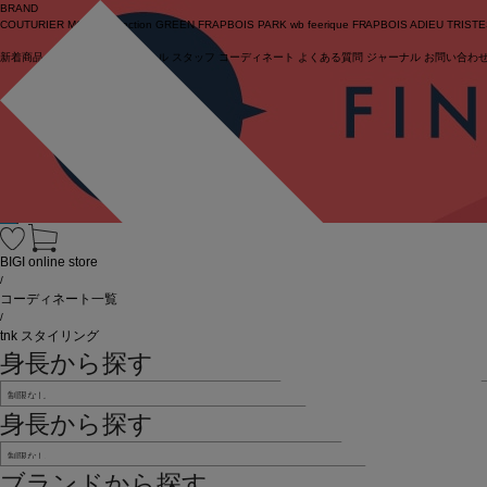
BRAND
COUTURIER
MOGA Collection
GREEN
FRAPBOIS PARK
wb
feerique
FRAPBOIS
ADIEU TRIST
新着商品
(ライブ)
ニュース
セール
スタッフ
コーディネート
よくある質問
ジャーナル
お問い合わ
ログイン
BIGI online store
/
コーディネート一覧
/
tnk スタイリング
身長から探す
身長から探す
ブランドから探す