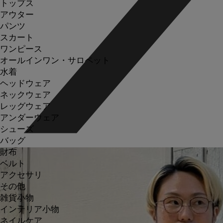
トップス
アウター
パンツ
スカート
ワンピース
オールインワン・サロペット
水着
ヘッドウェア
ネックウェア
レッグウェア
アンダーウェア
シューズ
バッグ
財布
ベルト
アクセサリ
その他
雑貨小物
インテリア小物
ネイルケア