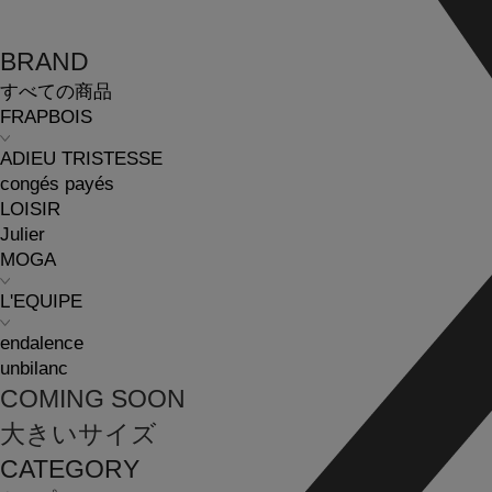
BRAND
すべての商品
FRAPBOIS
ADIEU TRISTESSE
congés payés
LOISIR
Julier
MOGA
L'EQUIPE
endalence
unbilanc
COMING SOON
大きいサイズ
CATEGORY