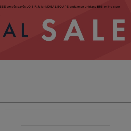
ESSE
congés payés
LOISIR
Julier
MOGA
L'EQUIPE
endalence
unbilanc
BIGI online store
せ