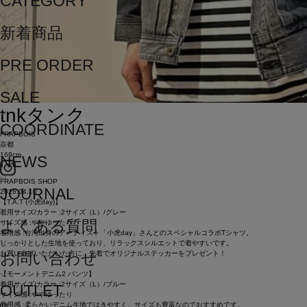
CATEGORY
新着商品
PRE ORDER
SALE
tnk
タンク
COORDINATE
FRAPBOIS
京都
169cm
NEWS
FRAPBOIS SHOP
JOURNAL
2026.04.10
【T.A.T (小虎day)】
着用サイズ/カラー :2サイズ（L）/グレー
よくある質問
サイズ感 :ややゆったり
着用感 :台湾出身のアーティスト「小虎day」さんとのスペシャルコラボTシャツ。
しっかりとした生地を使っており、リラックスシルエットで着やすいです。
お買い上げいただいた方に、先着でオリジナルステッカーをプレゼント！
お問い合わせ
【モーメントデニム2 パンツ】
着用サイズ/カラー :2サイズ（L）/ブルー
OUTLET
サイズ感 :ややゆったり
着用感 :柔らかいデニム生地ではきやすく、サイズも豊富なのでおすすめです。