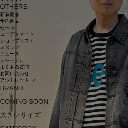
OTHERS
新着商品
予約商品
セール
コーディネート
ショップリスト
スタッフ
ニュース
ジャーナル
よくある質問
お問い合わせ
アウトレット
BRAND
COMING SOON
大きいサイズ