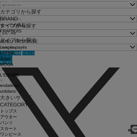
カテゴリから探す
BRAND
すべての商品
タイプから探す
FRAPBOIS
タイプから探す
ADIEU TRISTESSE
congés payés
この条件で検索
リセット
LOISIR
Julier
絞り込む
MOGA
L'EQUIPE
endalence
unbilanc
大きいサイズ
CATEGORY
トップス
アウター
パンツ
スカート
ワンピース