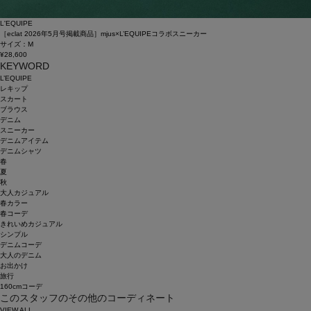
L'EQUIPE
［eclat 2026年5月号掲載商品］mjus×L’EQUIPEコラボスニーカー
サイズ：M
¥28,600
KEYWORD
L’EQUIPE
レキップ
スカート
ブラウス
デニム
スニーカー
デニムアイテム
デニムシャツ
春
夏
秋
大人カジュアル
春カラー
春コーデ
きれいめカジュアル
シンプル
デニムコーデ
大人のデニム
お出かけ
旅行
160cmコーデ
このスタッフのその他のコーディネート
VIEW ALL