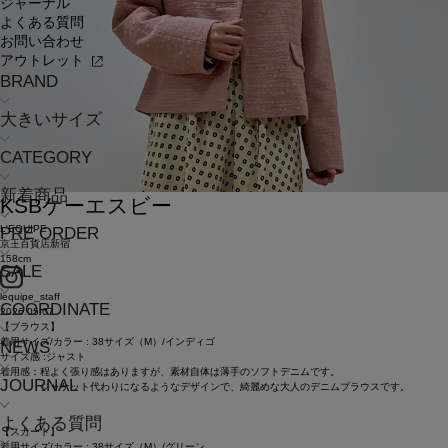
ジャーナル
よくある質問
お問い合わせ
アウトレット
BRAND
大きいサイズ
CATEGORY
新着商品
KSB
ケーエスビー
L'EQUIPE
PRE ORDER
京王百貨店新宿
158cm
SALE
lequipe_staff
COORDINATE
2026.05.07
【ブラウス】
着用サイズ/カラー : 38サイズ（M）/インディゴ
NEWS
サイズ感 :ジャスト
着用感：程よく張り感はありますが、素材自体は薄手のソフトデニムです。
JOURNAL
ジャケット代わりになるようなデザインで、綺麗めな大人のデニムブラウスです。
よくある質問
【スカート】
着用サイズ/カラー : 38サイズ（M）/グリーン