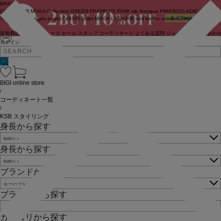
BRAND
COUTURIER
MOGA Collection
GREEN
FRAPBOIS PARK
wb
feerique
FRAPBOIS
ADIEU
TRISTESSE
congés payés
LOISIR
Julier
MOGA
L'EQUIPE
endalence
unbilanc
BIGI online store
新着商品
(ライブ)
ニュース
セール
スタッフ
コーディネート
よくある質問
ジャーナル
お問い合わ
ログイン
BIGI online store
/
コーディネート一覧
/
KSB スタイリング
身長から探す
身長から探す
ブランドから探す
ブランドから探す
カテゴリから探す