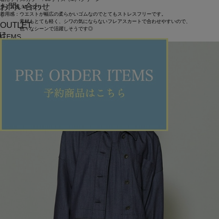
お問い合わせ
サイズ感 :ゆったり
着用感：ウエストが幅広の柔らかいゴムなのでとてもストレスフリーです。
素材もとても軽く、シワの気にならないフレアスカートで合わせやすいので、
OUTLET
色々なシーンで活躍しそうです◎
ITEMS