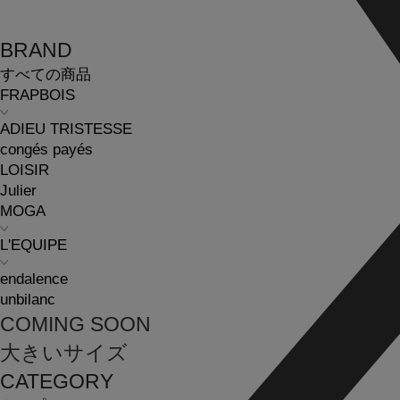
BRAND
すべての商品
FRAPBOIS
ADIEU TRISTESSE
congés payés
LOISIR
Julier
MOGA
L'EQUIPE
endalence
unbilanc
COMING SOON
大きいサイズ
CATEGORY