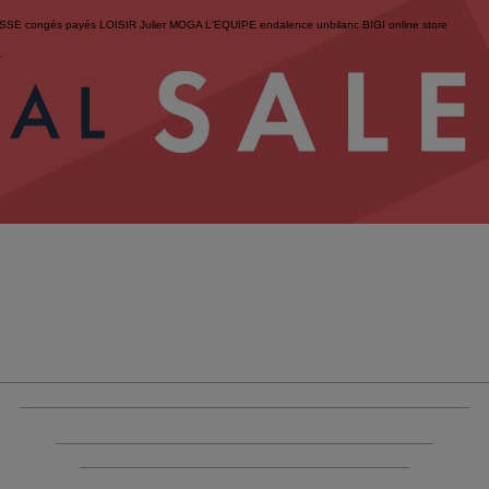
ESSE
congés payés
LOISIR
Julier
MOGA
L'EQUIPE
endalence
unbilanc
BIGI online store
せ