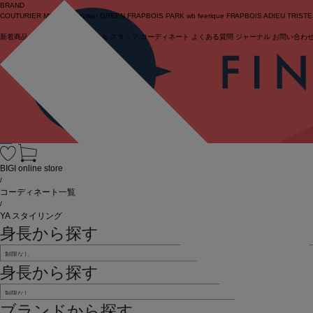
BRAND
COUTURIER
MOGA Collection
GREEN
FRAPBOIS PARK
wb
feerique
FRAPBOIS
ADIEU TRIST
新着商品
(ライブ)
ニュース
セール
スタッフ
コーディネート
よくある質問
ジャーナル
お問い合わ
ログイン
BIGI online store
/
コーディネート一覧
/
YA スタイリング
身長から探す
身長から探す
ブランドから探す