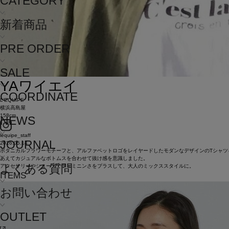
CATEGORY
新着商品
PRE ORDER
SALE
YA
ワイエイ
COORDINATE
L'EQUIPE
横浜高島屋
158cm
NEWS
lequipe_staff
JOURNAL
2026.05.14
ボタニカルフラワーモチーフと、アルファベットロゴをレイヤードしたモダンなデザインのTシャツ
あえてカジュアルなボトムスを合わせて抜け感を意識しました。
よくある質問
アクセサリーやシューズでフェミニンさをプラスして、大人のミックススタイルに。
ITEMS
お問い合わせ
OUTLET