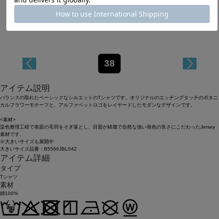
Length
54.5cm
38
アイテム説明
バランスの取れたベーシックなシルエットのTシャツです。オリジナルのエッチングタッチのボタニ
カルフラワーモチーフと、アルファベットロゴをレイヤードしたモダンなデザインです。
<素材>
染色整理工程で表面の毛羽をそぎ落とし、目面が綺麗で自然な強い発色の良さにこだわったJersey
素材です。
※大きいサイズも展開中
大きいサイズ品番：B5566JBL042
アイテム詳細
タイプ
Tシャツ
素材
綿100%