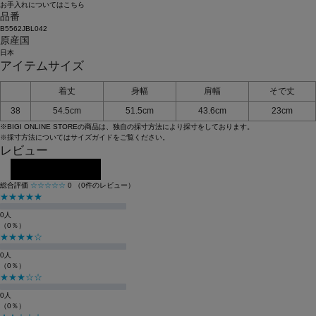
お手入れについてはこちら
品番
B5562JBL042
原産国
日本
アイテムサイズ
着丈
身幅
肩幅
そで丈
38
54.5cm
51.5cm
43.6cm
23cm
※BIGI ONLINE STOREの商品は、独自の採寸方法により採寸をしております。
※採寸方法については
サイズガイド
をご覧ください。
レビュー
レビューを投稿する
総合評価
☆☆☆☆☆
0
（0件のレビュー）
★★★★★
0人
（0％）
★★★★☆
0人
（0％）
★★★☆☆
0人
（0％）