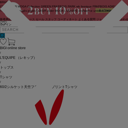
BRAND
COUTURIER
MOGA Collection
GREEN
FRAPBOIS PARK
wb
feerique
FRAPBOIS
ADIEU
TRISTESSE
congés payés
LOISIR
Julier
MOGA
L'EQUIPE
endalence
unbilanc
BIGI online store
新着商品
(ライブ)
ニュース
セール
スタッフ
コーディネート
よくある質問
ジャーナル
お問い合わ
ログイン
BIGI online store
/
L'EQUIPE
（レキップ）
/
トップス
/
Tシャツ
/
60/2シルケット天竺フラワーロゴプリントTシャツ