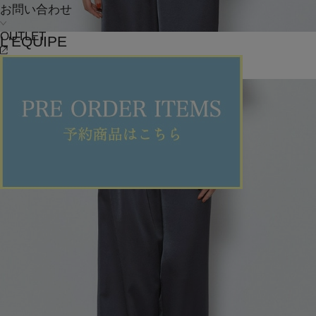
お問い合わせ
OUTLET
L'EQUIPE
カーディガン
(かーでぃがん)
/
¥29,260