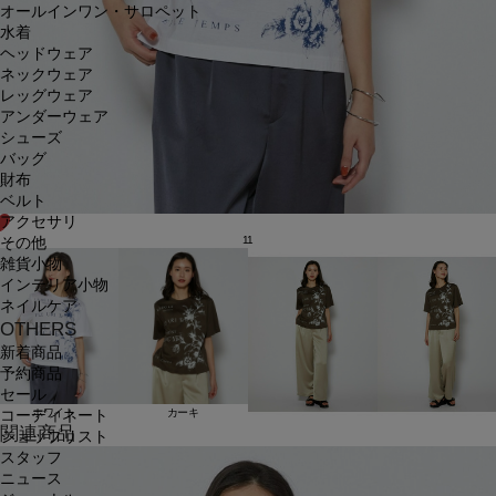
オールインワン・サロペット
水着
ヘッドウェア
ネックウェア
レッグウェア
アンダーウェア
シューズ
バッグ
財布
ベルト
アクセサリ
11
その他
雑貨小物
インテリア小物
ネイルケア
OTHERS
新着商品
予約商品
セール
ホワイト
カーキ
コーディネート
関連商品
ショップリスト
スタッフ
ニュース