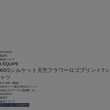
SOLDOUT
返品可
返品について
L'EQUIPE
60/2シルケット天竺フラワーロゴプリントTシ
ャツ
¥
17,600
(税込)
160ポイント還元 (BIGIポイント)
お気に入りアイテム登録数：
11
SOLDOUT
返品可
返品について
カラー・サイズを選択する