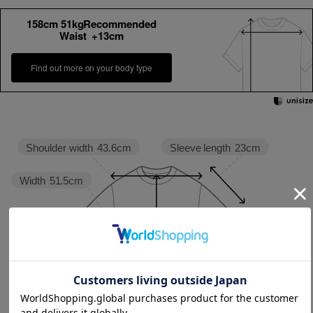
158cm 51kgRecommended
Waist +13cm
Find out more on your body type
Sleeve length
23cm
Shoulder width
43.6cm
Width
51.5cm