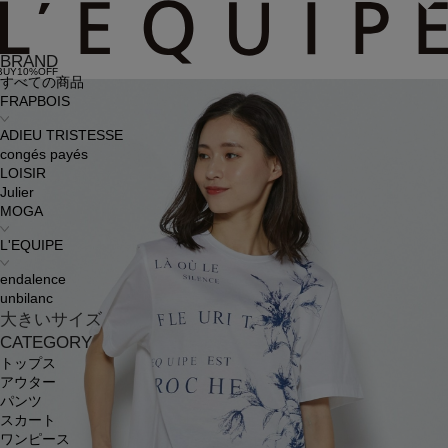
BRAND
BUY10%OFF
すべての商品
FRAPBOIS
ADIEU TRISTESSE
congés payés
LOISIR
Julier
MOGA
L'EQUIPE
endalence
unbilanc
大きいサイズ
CATEGORY
トップス
アウター
パンツ
スカート
ワンピース