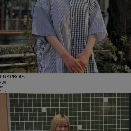
FRAPBOIS
札幌
mt
155cm