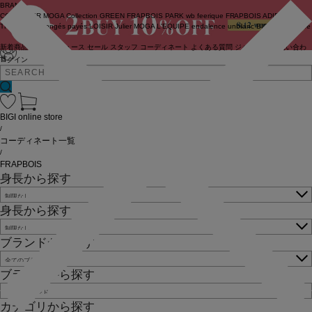
BRAND
COUTURIER
MOGA Collection
GREEN
FRAPBOIS PARK
wb
feerique
FRAPBOIS
ADIEU
TRISTESSE
congés payés
LOISIR
Julier
MOGA
L'EQUIPE
endalence
unbilanc
BIGI online store
新着商品
(ライブ)
ニュース
セール
スタッフ
コーディネート
よくある質問
ジャーナル
お問い合わ
せ
ログイン
BIGI online store
/
コーディネート一覧
/
FRAPBOIS
身長から探す
身長から探す
ブランドから探す
ブランドから探す
カテゴリから探す