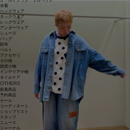
オールインワン・サロペット
水着
ヘッドウェア
ネックウェア
レッグウェア
アンダーウェア
シューズ
バッグ
財布
ベルト
アクセサリ
その他
雑貨小物
インテリア小物
ネイルケア
OTHERS
新着商品
予約商品
セール
コーディネート
ショップリスト
スタッフ
ニュース
ジャーナル