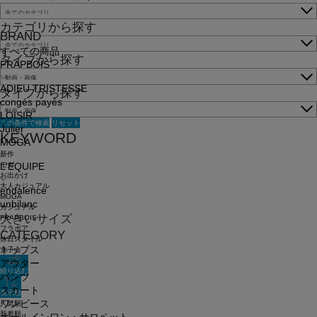
カテゴリから探す
BRAND
すべての商品
タイプから探す
FRAPBOIS
ADIEU TRISTESSE
タイプから探す
congés payés
LOISIR
この条件で検索
リセット
Julier
KEYWORD
MOGA
新作
モガ
L'EQUIPE
お出かけ
大人カジュアル
endalence
MOGA
unbilanc
カジュアル
大きいサイズ
FRAPBOIS
フラボア
CATEGORY
休日スタイル
トップス
女子会
アウター
絞り込む
パンツ
スカート
表示順
ワンピース
人気順
新着順