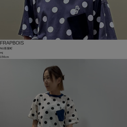
FRAPBOIS
NU茶屋町
mj
156cm