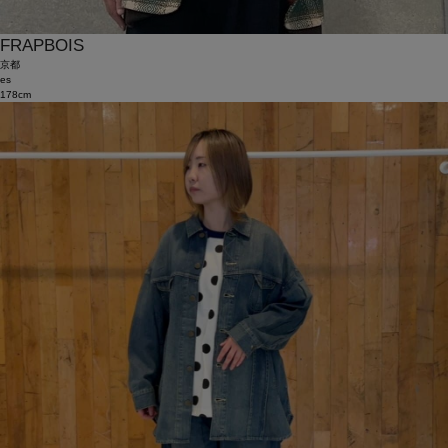
FRAPBOIS
京都
es
178cm