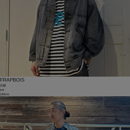
FRAPBOIS
京都
tnk
169cm