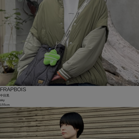
FRAPBOIS
中目黒
sky
155cm