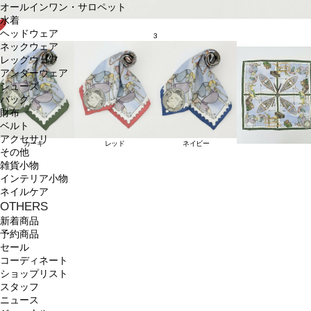
オールインワン・サロペット
水着
ヘッドウェア
3
ネックウェア
レッグウェア
アンダーウェア
シューズ
バッグ
財布
ベルト
アクセサリ
カーキ
レッド
ネイビー
その他
雑貨小物
インテリア小物
ネイルケア
OTHERS
新着商品
予約商品
セール
コーディネート
ショップリスト
スタッフ
ニュース