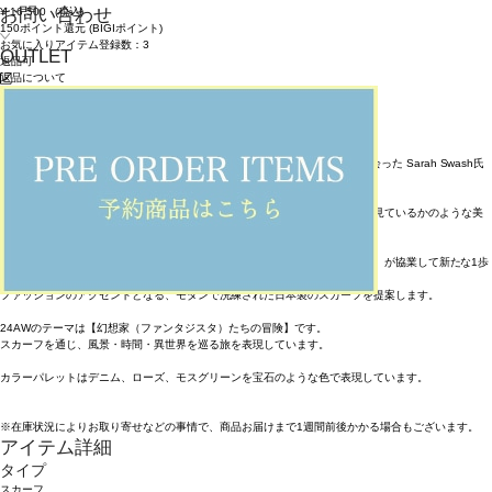
お問い合わせ
¥
16,500
(税込)
150ポイント還元 (BIGIポイント)
お気に入りアイテム登録数：
3
OUTLET
返品可
返品について
カラー・サイズを選択する
アイテム説明
【SWASH LONDON】は2004年にロンドンの名門セント・マーチンズで出会った Sarah Swash氏
と山中俊夫氏によって設立されました。
そのアイテムはユーモアと詩心あふれる幻想的なプリントで、まるで絵画を見ているかのような美
しさを持ち合わせています。
2024年より 【SWASH LONDON】と日本のスカーフメーカー【MOONBAT】が協業して新たな1歩
を踏み出します。
ファッションのアクセントとなる、モダンで洗練された日本製のスカーフを提案します。
24AWのテーマは【幻想家（ファンタジスタ）たちの冒険】です。
スカーフを通じ、風景・時間・異世界を巡る旅を表現しています。
カラーパレットはデニム、ローズ、モスグリーンを宝石のような色で表現しています。
※在庫状況によりお取り寄せなどの事情で、商品お届けまで1週間前後かかる場合もございます。
アイテム詳細
タイプ
スカーフ