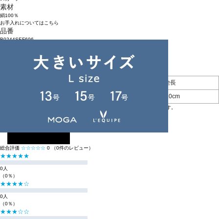
素材
絹100％
お手入れについてはこちら
品番
B0244SEF696
原産国
日本
アイテムサイズ
幅
全長
F
67.0cm
66.0cm
※BIGI ONLINE STOREの商品は、独自の採寸方法により採寸をしております。
※採寸方法については
サイズガイド
をご覧ください。
レビュー
レビューを投稿する
総合評価
☆☆☆☆☆
0
（0件のレビュー）
★★★★★
0人
（0％）
★★★★☆
0人
（0％）
★★★☆☆