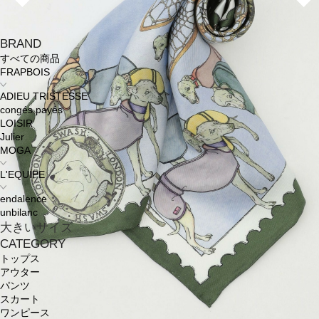
BRAND
すべての商品
FRAPBOIS
ADIEU TRISTESSE
congés payés
LOISIR
Julier
MOGA
L'EQUIPE
endalence
unbilanc
大きいサイズ
CATEGORY
トップス
アウター
パンツ
スカート
ワンピース