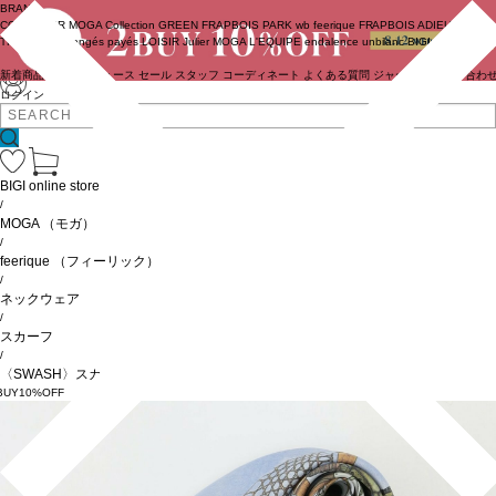
BRAND
COUTURIER
MOGA Collection
GREEN
FRAPBOIS PARK
wb
feerique
FRAPBOIS
ADIEU
TRISTESSE
congés payés
LOISIR
Julier
MOGA
L'EQUIPE
endalence
unbilanc
BIGI online store
新着商品
(ライブ)
ニュース
セール
スタッフ
コーディネート
よくある質問
ジャーナル
お問い合わ
ログイン
BIGI online store
/
MOGA
（モガ）
/
feerique
（フィーリック）
/
ネックウェア
/
スカーフ
/
〈SWASH〉スカーフ
BUY10%OFF