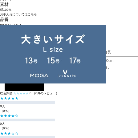
素材
絹100％
お手入れについてはこちら
品番
B0244SEF697
原産国
日本
アイテムサイズ
幅
全長
F
67.0cm
66.0cm
※BIGI ONLINE STOREの商品は、独自の採寸方法により採寸をしております。
※採寸方法については
サイズガイド
をご覧ください。
レビュー
レビューを投稿する
総合評価
☆☆☆☆☆
0
（0件のレビュー）
★★★★★
0人
（0％）
★★★★☆
0人
（0％）
★★★☆☆