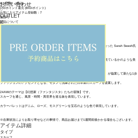
お問い合わせ
¥
16,500
(税込)
150ポイント還元 (BIGIポイント)
お気に入りアイテム登録数：
7
OUTLET
返品可
返品について
カラー・サイズを選択する
アイテム説明
【SWASH LONDON】は2004年にロンドンの名門セント・マーチンズで出会った Sarah Swash氏
と山中俊夫氏によって設立されました。
そのアイテムはユーモアと詩心あふれる幻想的なプリントで、まるで絵画を見ているかのような美
しさを持ち合わせています。
2024年より 【SWASH LONDON】と日本のスカーフメーカー【MOONBAT】が協業して新たな1歩
を踏み出します。
ファッションのアクセントとなる、モダンで洗練された日本製のスカーフを提案します。
24AWのテーマは【幻想家（ファンタジスタ）たちの冒険】です。
スカーフを通じ、風景・時間・異世界を巡る旅を表現しています。
カラーパレットはデニム、ローズ、モスグリーンを宝石のような色で表現しています。
※在庫状況によりお取り寄せなどの事情で、商品お届けまで1週間前後かかる場合もございます。
アイテム詳細
タイプ
スカーフ