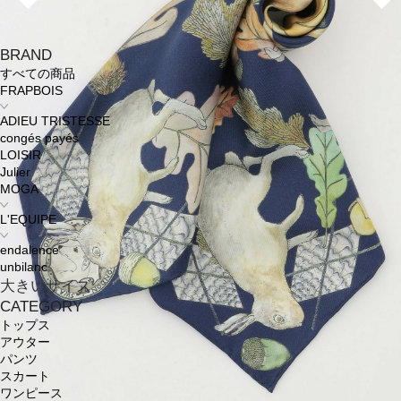
BRAND
すべての商品
FRAPBOIS
ADIEU TRISTESSE
congés payés
LOISIR
Julier
MOGA
L'EQUIPE
endalence
unbilanc
大きいサイズ
CATEGORY
トップス
アウター
パンツ
スカート
ワンピース