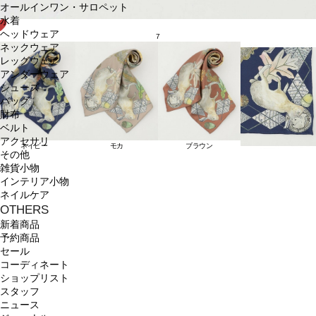
オールインワン・サロペット
水着
ヘッドウェア
7
ネックウェア
レッグウェア
アンダーウェア
シューズ
バッグ
財布
ベルト
アクセサリ
ネイビー
モカ
ブラウン
その他
雑貨小物
インテリア小物
ネイルケア
OTHERS
新着商品
予約商品
セール
コーディネート
ショップリスト
スタッフ
ニュース