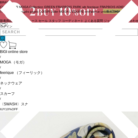
BRAND
COUTURIER
MOGA Collection
GREEN
FRAPBOIS PARK
wb
feerique
FRAPBOIS
ADIEU
TRISTESSE
congés payés
LOISIR
Julier
MOGA
L'EQUIPE
endalence
unbilanc
BIGI online store
新着商品
(ライブ)
ニュース
セール
スタッフ
コーディネート
よくある質問
ジャーナル
お問い合わ
ログイン
BIGI online store
/
MOGA
（モガ）
/
feerique
（フィーリック）
/
ネックウェア
/
スカーフ
/
〈SWASH〉スカーフ
BUY10%OFF