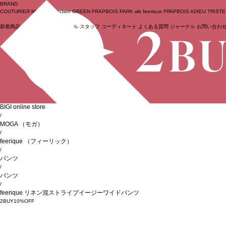
BRAND
COUTURIER
MOGA Collection
GREEN
FRAPBOIS PARK
wb
feerique
FRAPBOIS
ADIEU TRIST
新着商品
(ライブ)
ニュース
セール
スタッフ
コーディネート
よくある質問
ジャーナル
お問い合わ
ログイン
BIGI online store
/
MOGA
（モガ）
/
feerique
（フィーリック）
/
パンツ
/
パンツ
/
feerique リネン混ストライプイージーワイドパンツ
2BUY10%OFF