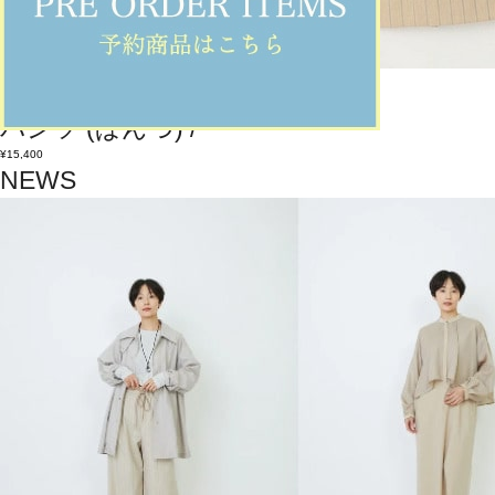
feerique
パンツ
(ぱんつ)
/
¥15,400
NEWS