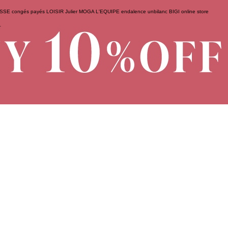
ESSE
congés payés
LOISIR
Julier
MOGA
L'EQUIPE
endalence
unbilanc
BIGI online store
せ