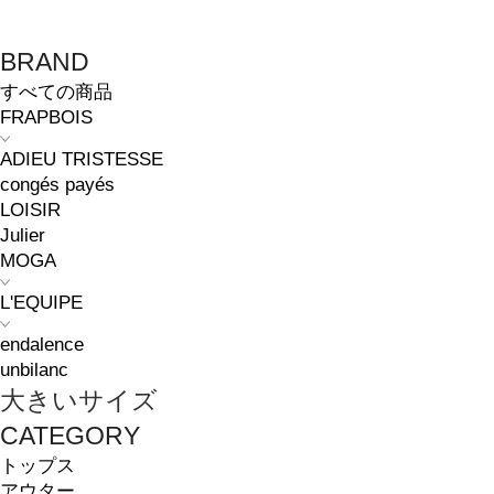
BRAND
すべての商品
FRAPBOIS
ADIEU TRISTESSE
congés payés
LOISIR
Julier
MOGA
L'EQUIPE
endalence
unbilanc
大きいサイズ
CATEGORY
トップス
アウター