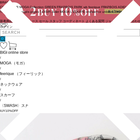
BRAND
COUTURIER
MOGA Collection
GREEN
FRAPBOIS PARK
wb
feerique
FRAPBOIS
ADIEU
TRISTESSE
congés payés
LOISIR
Julier
MOGA
L'EQUIPE
endalence
unbilanc
BIGI online store
新着商品
(ライブ)
ニュース
セール
スタッフ
コーディネート
よくある質問
ジャーナル
お問い合わ
ログイン
BIGI online store
/
MOGA
（モガ）
/
feerique
（フィーリック）
/
ネックウェア
/
スカーフ
/
〈SWASH〉スカーフ
BUY10%OFF