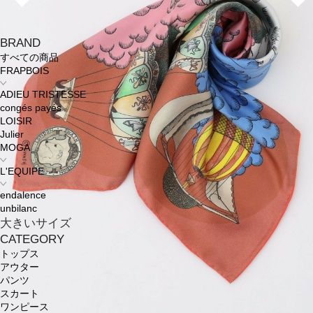
BRAND
すべての商品
FRAPBOIS
ADIEU TRISTESSE
congés payés
LOISIR
Julier
MOGA
L'EQUIPE
endalence
unbilanc
大きいサイズ
CATEGORY
トップス
アウター
パンツ
スカート
ワンピース