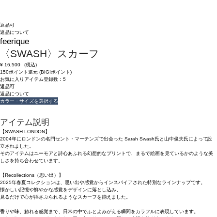
返品可
返品について
feerique
〈SWASH〉スカーフ
¥
16,500
(税込)
150ポイント還元 (BIGIポイント)
お気に入りアイテム登録数：
5
返品可
返品について
カラー・サイズを選択する
アイテム説明
【SWASH LONDON】
2004年にロンドンの名門セント・マーチンズで出会った Sarah Swash氏と山中俊夫氏によって設
立されました。
そのアイテムはユーモアと詩心あふれる幻想的なプリントで、まるで絵画を見ているかのような美
しさを持ち合わせています。
【Recollections（思い出）】
2025年春夏コレクションは、思い出や感覚からインスパイアされた特別なラインナップです。
懐かしい記憶や鮮やかな感覚をデザインに落とし込み、
見るだけで心が揺さぶられるようなスカーフを揃えました。
香りや味、触れる感覚まで、日常の中でふとよみがえる瞬間をカラフルに表現しています。