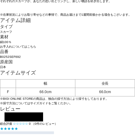
それぞれのスカーフが、あなたの思い出とリンクし、新しい物語を紡ぎ出します。
※在庫状況によりお取り寄せなどの事情で、商品お届けまで1週間前後かかる場合もございます。
アイテム詳細
タイプ
スカーフ
素材
絹100％
お手入れについてはこちら
品番
B0252SEF692
原産国
日本
アイテムサイズ
幅
全長
F
66.0cm
66.0cm
※BIGI ONLINE STOREの商品は、独自の採寸方法により採寸をしております。
※採寸方法については
サイズガイド
をご覧ください。
レビュー
レビューを投稿する
総合評価
☆☆☆☆☆
0
（0件のレビュー）
★★★★★