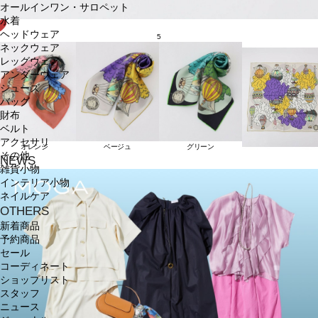
オールインワン・サロペット
水着
ヘッドウェア
5
ネックウェア
レッグウェア
アンダーウェア
シューズ
バッグ
財布
ベルト
アクセサリ
オレンジ
ベージュ
グリーン
その他
NEWS
雑貨小物
インテリア小物
ネイルケア
OTHERS
新着商品
予約商品
セール
コーディネート
ショップリスト
スタッフ
ニュース