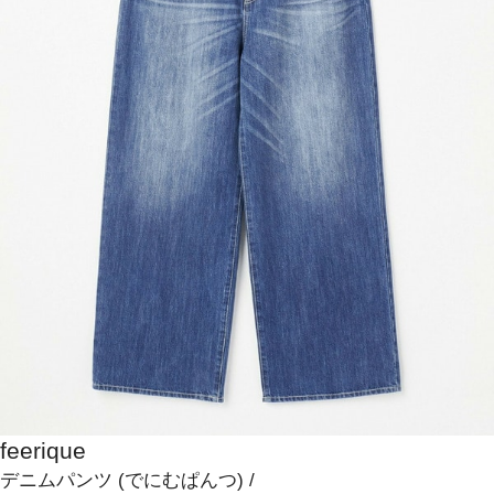
feerique
デニムパンツ
(でにむぱんつ)
/