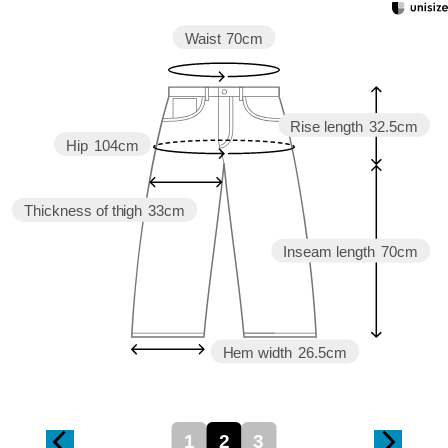
Waist
70cm
Rise length
32.5cm
Hip
104cm
Thickness of thigh
33cm
Inseam length
70cm
Hem width
26.5cm
1
2
3