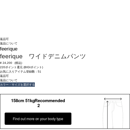
返品可
返品について
feerique
feerique ワイドデニムパンツ
¥
24,200
(税込)
220ポイント還元 (BIGIポイント)
お気に入りアイテム登録数：
51
返品可
返品について
カラー・サイズを選択する
158cm 51kgRecommended
2
Find out more on your body type