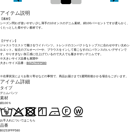
アイテム説明
【素材】
シーズン問わず使いやすい少し薄手の10オンスのデニム素材。綿100パーセントですが柔らかく、
くたっとした着やすい素材です。
【デザイン】
ジャストウエストで履けるワイドパンツ。トレンドのコンパクトなトップスに合わせやすい太めシ
ルエット。短丈のプルオーバーや、ブラウスをインして着こなすのにバランスのいいデザインで
す。やりすぎない加工感に仕上げているので大人でも履きやすいデニムです。
※大きいサイズ品番も展開中
大きいサイズ品番：
B0257FFP580
※在庫状況によりお取り寄せなどの事情で、商品お届けまで1週間前後かかる場合もございます。
アイテム詳細
タイプ
デニムパンツ
素材
綿100％
お手入れについてはこちら
品番
B0253FFP580